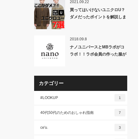
2021.09.22
買ってはいけないユニクロU？
ダメだったポイントを解説しま
す！【2021秋冬反省会】
2018.09.8
ナノユニバースとMBラボがコ
ラボ！！ラボ会員の作った服が
全国に並びます！！
カテゴリー
#LOOKUP
1
40代50代のためのおしゃれ指南
7
ce'u.
3