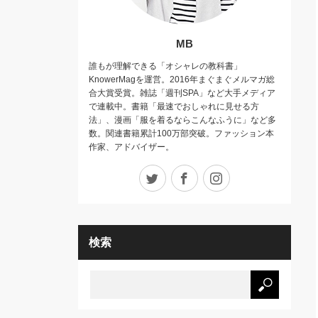
MB
誰もが理解できる「オシャレの教科書」
KnowerMagを運営。2016年まぐまぐメルマガ総
合大賞受賞。雑誌「週刊SPA」など大手メディア
で連載中。書籍「最速でおしゃれに見せる方
法」、漫画「服を着るならこんなふうに」など多
数。関連書籍累計100万部突破。ファッション本
作家、アドバイザー。
Twitter
Facebook
Instagram
検索