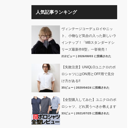
人気記事ランキング
ヴィンテージコーデュロイやニッ
ト、小物など気合の入った新しいラ
インナップ！「MBスタンダードシ
リーズ最新作8型」一挙発売！
212ビュー
|
2026/08/03 に投稿された
【失敗注意】UNIQLOユニクロのポ
ロシャツにはON用とOFF用で見分
け方がある!!
35ビュー
|
2020/04/24 に投稿された
【全型購入してみた】ユニクロのポ
ロシャツ、どれ買うべきか教えます
33ビュー
|
2021/07/25 に投稿された