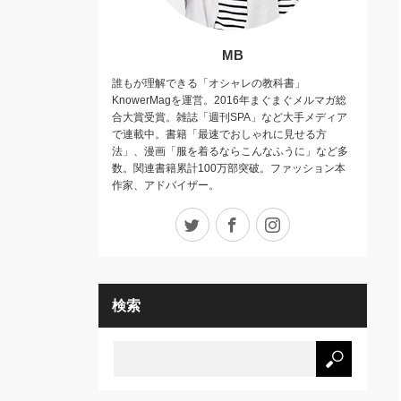
MB
誰もが理解できる「オシャレの教科書」
KnowerMagを運営。2016年まぐまぐメルマガ総
合大賞受賞。雑誌「週刊SPA」など大手メディア
で連載中。書籍「最速でおしゃれに見せる方
法」、漫画「服を着るならこんなふうに」など多
数。関連書籍累計100万部突破。ファッション本
作家、アドバイザー。
Twitter
Facebook
Instagram
検索