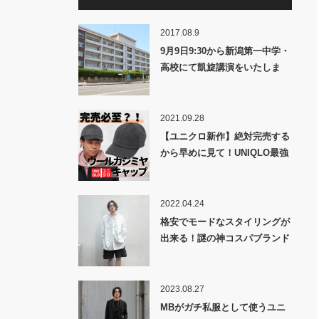
2017.08.9
9月9日9:30から新潟第一中学・
高校にて凱旋講演をいたしま
す。一般の方も入場可能です。
2021.09.28
【ユニクロ新作】絶対完売する
から早めに見て！UNIQLO最強
のカシミアキャップ！
2022.04.24
格安でモードなスタイリングが
出来る！謎の神コスパブランド
「○○○○ー○」をメルマガ先行で
紹介【YouTubeで紹介する前
に！】
2023.08.27
MBがガチ私服として使うユニ