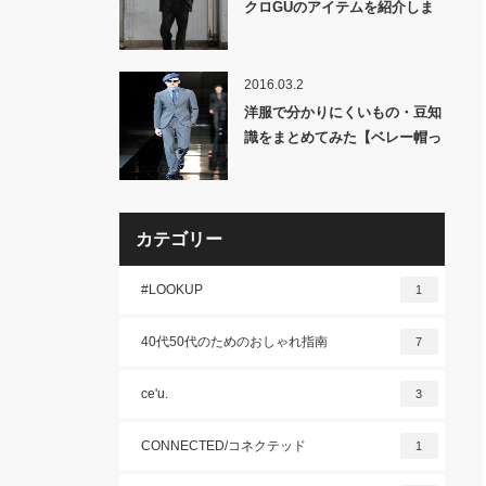
クロGUのアイテムを紹介しま
す！
2016.03.2
洋服で分かりにくいもの・豆知
識をまとめてみた【ベレー帽っ
てどうやって被れば良い
の？？】
カテゴリー
#LOOKUP
1
40代50代のためのおしゃれ指南
7
ce'u.
3
CONNECTED/コネクテッド
1