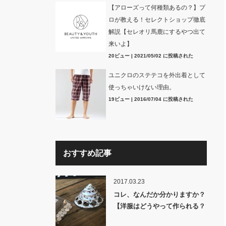
【アローズって何種類あるの？】プ
ロが教える！セレクトショップ徹底
解説【セレオリ馬鹿にするやつ出て
来いよ】
20ビュー
|
2021/05/02 に投稿された
ユニクロのステテコを外出着として
使っちゃいけない理由。
19ビュー
|
2016/07/04 に投稿された
おすすめ記事
2017.03.23
コレ、なんだか分かりますか？
【洋服はどうやって作られる？
裏話】