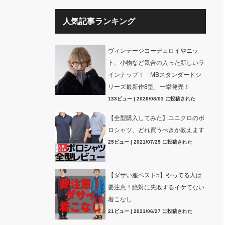
人気記事ランキング
ヴィンテージコーデュロイやニッ
ト、小物など気合の入った新しいラ
インナップ！「MBスタンダードシ
リーズ最新作8型」一挙発売！
133ビュー
|
2026/08/03 に投稿された
【全型購入してみた】ユニクロのポ
ロシャツ、どれ買うべきか教えます
25ビュー
|
2021/07/25 に投稿された
【ダサい服ベスト5】やってる人は
要注意！絶対に失敗するイケてない
着こなし
21ビュー
|
2021/06/27 に投稿された