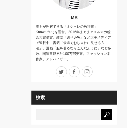
MB
誰もが理解できる「オシャレの教科書」
KnowerMagを運営。2016年まぐまぐメルマガ総
合大賞受賞。雑誌「週刊SPA」など大手メディア
で連載中。書籍「最速でおしゃれに見せる方
法」、漫画「服を着るならこんなふうに」など多
数。関連書籍累計100万部突破。ファッション本
作家、アドバイザー。
Twitter
Facebook
Instagram
検索