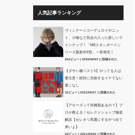
人気記事ランキング
ヴィンテージコーデュロイやニッ
ト、小物など気合の入った新しいラ
インナップ！「MBスタンダードシ
リーズ最新作8型」一挙発売！
263ビュー
|
2026/08/03 に投稿された
【ダサい服ベスト5】やってる人は
要注意！絶対に失敗するイケてない
着こなし
32ビュー
|
2021/06/27 に投稿された
【アローズって何種類あるの？】プ
ロが教える！セレクトショップ徹底
解説【セレオリ馬鹿にするやつ出て
来いよ】
26ビュー
|
2021/05/02 に投稿された