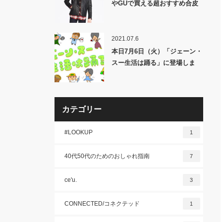
やGUで買える超おすすめ合皮
アイテム5選
2021.07.6
本日7月6日（火）「ジェーン・
スー生活は踊る」に登場しま
す！
カテゴリー
#LOOKUP
1
40代50代のためのおしゃれ指南
7
ce'u.
3
CONNECTED/コネクテッド
1