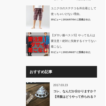
ユニクロのステテコを外出着として
使っちゃいけない理由。
35ビュー
|
2016/07/04 に投稿された
【ダサい服ベスト5】やってる人は
要注意！絶対に失敗するイケてない
着こなし
31ビュー
|
2021/06/27 に投稿された
おすすめ記事
2017.03.23
コレ、なんだか分かりますか？
【洋服はどうやって作られる？
裏話】