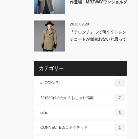
作登場！MB2WAYワンショルダ
ーバッグ&レザーキャップ発
売！
2016.02.20
「テロンチ」って何？？トレン
チコートが似合わないと思って
いるあなたへ！！【メンズにも
使えるレディースの流行】
カテゴリー
#LOOKUP
1
40代50代のためのおしゃれ指南
7
ce'u.
3
CONNECTED/コネクテッド
1