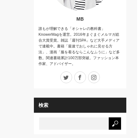
MB
誰もが理解できる「オシャレの教科書」
KnowerMagを運営。2016年まぐまぐメルマガ総
合大賞受賞。雑誌「週刊SPA」など大手メディア
で連載中。書籍「最速でおしゃれに見せる方
法」、漫画「服を着るならこんなふうに」など多
数。関連書籍累計100万部突破。ファッション本
作家、アドバイザー。
Twitter
Facebook
Instagram
検索