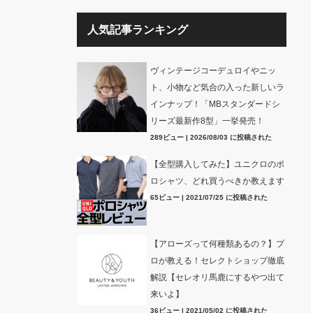
人気記事ランキング
ヴィンテージコーデュロイやニッ
ト、小物など気合の入った新しいラ
インナップ！「MBスタンダードシ
リーズ最新作8型」一挙発売！
289ビュー
|
2026/08/03 に投稿された
【全型購入してみた】ユニクロのポ
ロシャツ、どれ買うべきか教えます
65ビュー
|
2021/07/25 に投稿された
【アローズって何種類あるの？】プ
ロが教える！セレクトショップ徹底
解説【セレオリ馬鹿にするやつ出て
来いよ】
36ビュー
|
2021/05/02 に投稿された