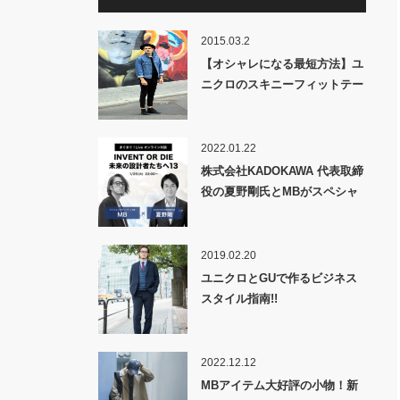
2015.03.2
【オシャレになる最短方法】ユ
ニクロのスキニーフィットテー
パードジーンズで着こなしを一
気にオシャレに見せる方法【コ
ーディネートの基礎理論】
2022.01.22
株式会社KADOKAWA 代表取締
役の夏野剛氏とMBがスペシャ
ル対談！
2019.02.20
ユニクロとGUで作るビジネス
スタイル指南!!
2022.12.12
MBアイテム大好評の小物！新