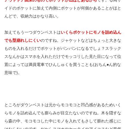
イドのポケットに加えて内側にポケットが何個かあることがほと
んどで、収納力はかなり高い。
加えてもう一つダウンベストは
いくらポケットにモノを詰め込ん
でも型崩れしにくい
のですね。ジャケットなどはちょっと大きな
ものを入れるだけでポケットがパンパンになるでしょ？スラック
スなんかはスマホを入れただけでモッコリした見た目になって位
置によっては満員電車でひんしゅくを買うことも(おちん●ん的な
意味で)。
ところがダウンベストは元からモコモコと凹凸感があるためいく
らモノを詰め込んでも膨らみが目立たないのですね。木を隠すな
ら森の中、モコモコした中にモノを入れてもさして膨れた感じに
はならないのです。だからスマホやケータイやアイコスなど最低