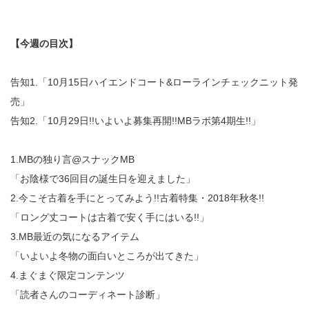
【今週の目次】
告知1.「10月15日ハイエンドコート&ローラインチェックニット発
売」
告知2.「10月29日!!いよいよ募集再開!!MBラボ第4期生!!」
1.MBの独り言@スナックMB
「お陰様で36回目の誕生日を迎えました」
2.今こそ古着を手にとってみよう!!古着特集・2018年秋冬!!
「ロング丈コートは古着で安く手にはいる!!」
3.MB最近の気になるアイテム
「いよいよ冬物の面白いところが出てきた」
4.まぐまぐ限定コンテンツ
「読者さんのコーディネート診断」