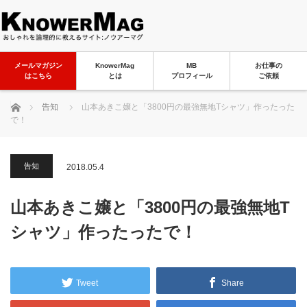
メールマガジン
KnowerMag
MB
お仕事の
はこちら
とは
プロフィール
ご依頼
ホーム
告知
山本あきこ嬢と「3800円の最強無地Tシャツ」作ったった
で！
告知
2018.05.4
山本あきこ嬢と「3800円の最強無地T
シャツ」作ったったで！
Tweet
Share