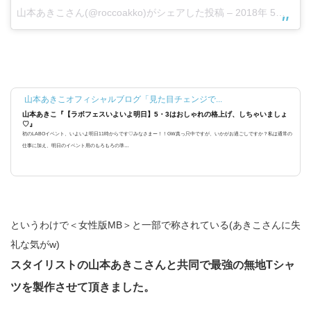
山本あきこ
さん(@roccoakko)がシェアした投稿 –
2018年 5月月1日午前5時46分PDT
山本あきこオフィシャルブログ「見た目チェンジで...
山本あきこ『【ラボフェスいよいよ明日】5・3はおしゃれの格上げ、しちゃいましょ
♡』
初のLABOイベント、いよいよ明日11時からです♡みなさまー！！GW真っ只中ですが、いかがお過ごしですか？私は通常の
仕事に加え、明日のイベント用のもろもろの準…
というわけで＜女性版MB＞と一部で称されている(あきこさんに失
礼な気がw)
スタイリストの山本あきこさんと共同で最強の無地Tシャ
ツを製作させて頂きました。