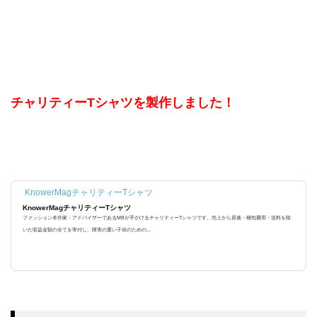
チャリティーTシャツを製作しました！
KnowerMagチャリティーTシャツ
KnowerMagチャリティーTシャツ
ファッション本作家・アドバイザーであるMBが手がけるチャリティーTシャツです。売上から原価・梱包費用・送料を除
いた収益金額の全てを寄付し、障害の重い子供のための...