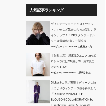
人気記事ランキング
ヴィンテージコーデュロイやニッ
ト、小物など気合の入った新しいラ
インナップ！「MBスタンダードシ
リーズ最新作8型」一挙発売！
207ビュー
|
2026/08/03 に投稿された
【失敗注意】UNIQLOユニクロのポ
ロシャツにはON用とOFF用で見分
け方がある!!
34ビュー
|
2020/04/24 に投稿された
Dickes®コラボ実現！ディープな加
工によりヴィンテージ感を再現した
「Dickies® VINTAGE ZIP
BLOUSON COLLABORATION by
Eisenhower Jacket & Dickies®