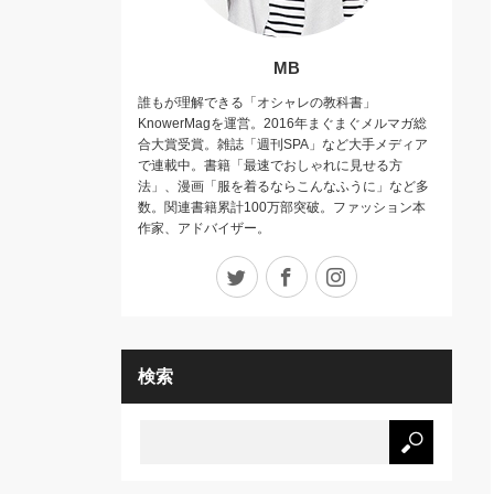
MB
誰もが理解できる「オシャレの教科書」
KnowerMagを運営。2016年まぐまぐメルマガ総
合大賞受賞。雑誌「週刊SPA」など大手メディア
で連載中。書籍「最速でおしゃれに見せる方
法」、漫画「服を着るならこんなふうに」など多
数。関連書籍累計100万部突破。ファッション本
作家、アドバイザー。
Twitter
Facebook
Instagram
検索