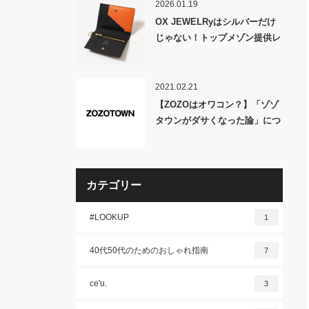
2026.01.19
OX JEWELRyはシルバーだけ
じゃない！トップメゾン提供レ
ザーを採用したバッグやレザー
小物をラインナップ「OX
JEWELRy5型」一挙発売！
2021.02.21
【ZOZOはオワコン？】「ゾゾ
タウンがダサくなった論」につ
いて正しく解説しよう
カテゴリー
#LOOKUP
1
40代50代のためのおしゃれ指南
7
ce'u.
3