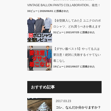
VINTAGE BALLON PANTS COLLABORATION」発売！
33ビュー
|
2026/06/01 に投稿された
【全型購入してみた】ユニクロのポ
ロシャツ、どれ買うべきか教えます
31ビュー
|
2021/07/25 に投稿された
【ダサい服ベスト5】やってる人は
要注意！絶対に失敗するイケてない
着こなし
19ビュー
|
2021/06/27 に投稿された
おすすめ記事
2017.03.23
コレ、なんだか分かりますか？