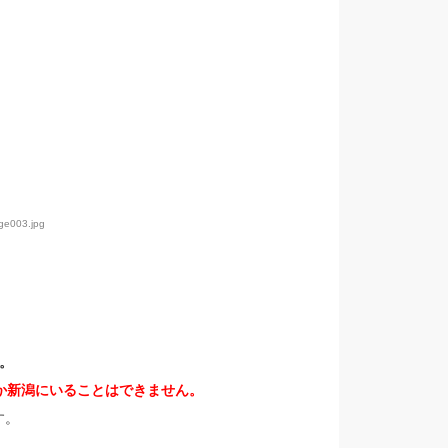
age003.jpg
。
か新潟にいることはできません。
す。