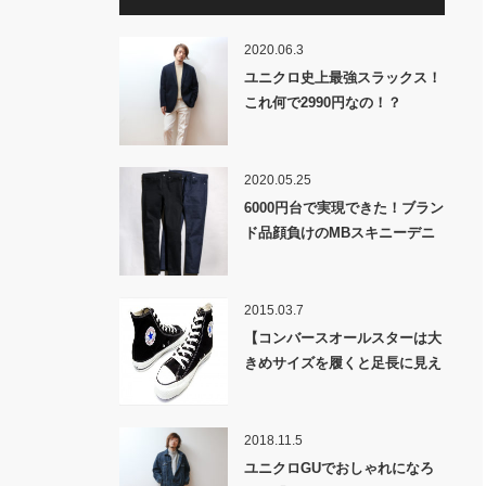
2020.06.3
ユニクロ史上最強スラックス！
これ何で2990円なの！？
2020.05.25
6000円台で実現できた！ブラン
ド品顔負けのMBスキニーデニ
ム！
2015.03.7
【コンバースオールスターは大
きめサイズを履くと足長に見え
る？】スニーカーサイズの選び
方は”ロングノーズ”を意識せ
よ!!
2018.11.5
ユニクロGUでおしゃれになろ