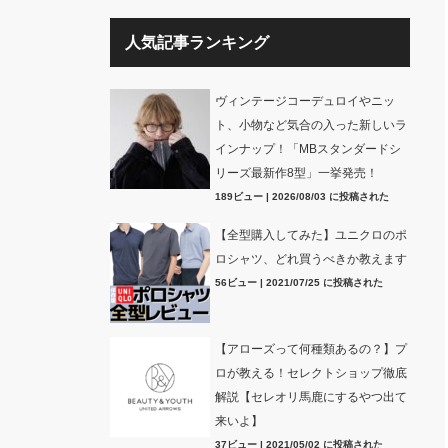
人気記事ランキング
ヴィンテージコーデュロイやニッ
ト、小物など気合の入った新しいラ
インナップ！「MBスタンダードシ
リーズ最新作8型」一挙発売！
189ビュー
|
2026/08/03 に投稿された
【全型購入してみた】ユニクロのポ
ロシャツ、どれ買うべきか教えます
56ビュー
|
2021/07/25 に投稿された
【アローズって何種類あるの？】プ
ロが教える！セレクトショップ徹底
解説【セレオリ馬鹿にするやつ出て
来いよ】
37ビュー
|
2021/05/02 に投稿された