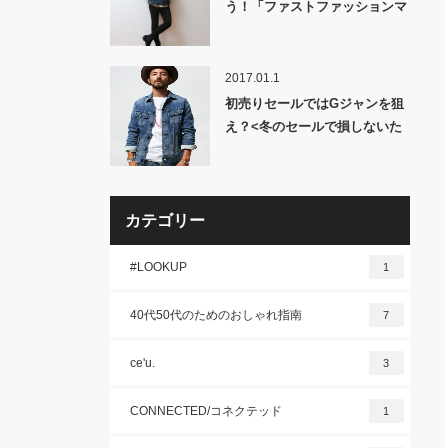
う！「ファストファッションマ
ストバイ」2018秋冬・後編!
2017.01.1
初売りセールではGジャンを狙
え？<冬のセールで損しないた
めに読むべき記事>
カテゴリー
#LOOKUP
1
40代50代のためのおしゃれ指南
7
ce'u.
3
CONNECTED/コネクテッド
1