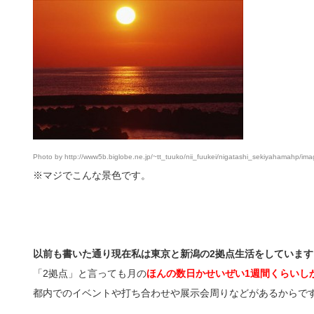
Photo by http://www5b.biglobe.ne.jp/~tt_tuuko/nii_fuukei/nigatashi_sekiyahamahp/im
※マジでこんな景色です。
以前も書いた通り現在私は東京と新潟の2拠点生活をしています
「2拠点」と言っても月の
ほんの数日かせいぜい1週間くらいし
都内でのイベントや打ち合わせや展示会周りなどがあるからで