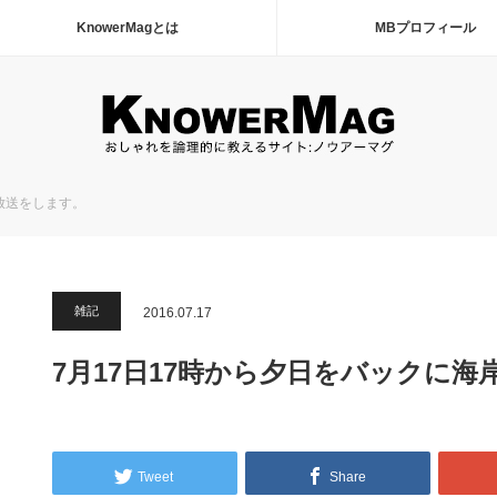
KnowerMagとは
MBプロフィール
放送をします。
雑記
2016.07.17
7月17日17時から夕日をバックに
Tweet
Share