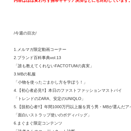
内容はほぼ変わらず携帯キャリア決済などにも対応しています
/今週の目次/
1.メルマガ限定動画コーナー
2.ブランド百科事典vol.13
「誰も教えてくれないFACTOTUMの真実」
3.MBの私服
「小物を使ったごまかし方を学ぼう！」
4.【初心者必見!!】本日のファストファッションマストバイ
「トレンドのZARA、安定のUNIQLO」
5.【脱初心者!!】年間1000万円以上服を買う男・MBが選んだアイ
「面白いストラップ使いのボディバッグ」
6.まぐまぐ限定コンテンツ