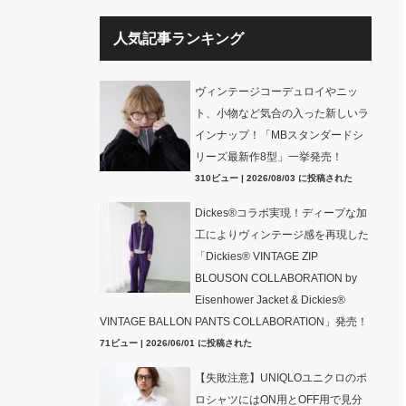
人気記事ランキング
ヴィンテージコーデュロイやニッ
ト、小物など気合の入った新しいラ
インナップ！「MBスタンダードシ
リーズ最新作8型」一挙発売！
310ビュー
|
2026/08/03 に投稿された
Dickes®コラボ実現！ディープな加
工によりヴィンテージ感を再現した
「Dickies® VINTAGE ZIP
BLOUSON COLLABORATION by
Eisenhower Jacket & Dickies®
VINTAGE BALLON PANTS COLLABORATION」発売！
71ビュー
|
2026/06/01 に投稿された
【失敗注意】UNIQLOユニクロのポ
ロシャツにはON用とOFF用で見分