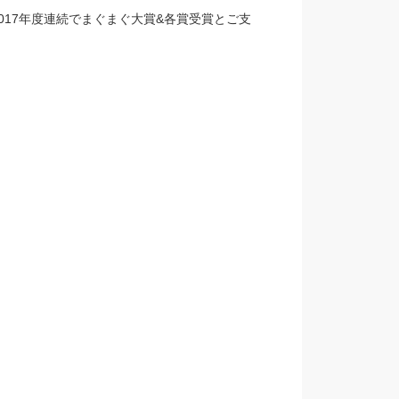
、2017年度連続でまぐまぐ大賞&各賞受賞とご支
。