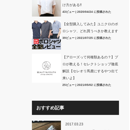
け方がある!!
43ビュー
|
2020/04/24 に投稿された
【全型購入してみた】ユニクロのポ
ロシャツ、どれ買うべきか教えます
39ビュー
|
2021/07/25 に投稿された
【アローズって何種類あるの？】プ
ロが教える！セレクトショップ徹底
解説【セレオリ馬鹿にするやつ出て
来いよ】
25ビュー
|
2021/05/02 に投稿された
おすすめ記事
2017.03.23