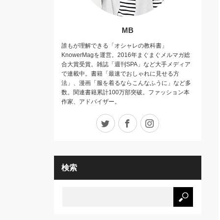
MB
誰もが理解できる「オシャレの教科書」
KnowerMagを運営。2016年まぐまぐメルマガ総
合大賞受賞。雑誌「週刊SPA」など大手メディア
で連載中。書籍「最速でおしゃれに見せる方
法」、漫画「服を着るならこんなふうに」など多
数。関連書籍累計100万部突破。ファッション本
作家、アドバイザー。
Twitter
Facebook
Instagram
検索