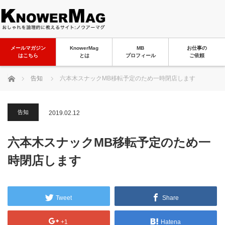
メールマガジン
KnowerMag
MB
お仕事の
はこちら
とは
プロフィール
ご依頼
ホーム
告知
六本木スナックMB移転予定のため一時閉店します
告知
2019.02.12
六本木スナックMB移転予定のため一
時閉店します
Tweet
Share
+1
Hatena