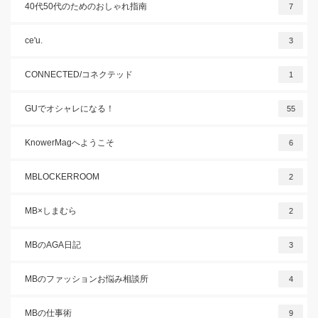
40代50代のためのおしゃれ指南
7
ce'u.
3
CONNECTED/コネクテッド
1
GUでオシャレになる！
55
KnowerMagへようこそ
6
MBLOCKERROOM
2
MB×しまむら
2
MBのAGA日記
3
MBのファッションお悩み相談所
4
MBの仕事術
9