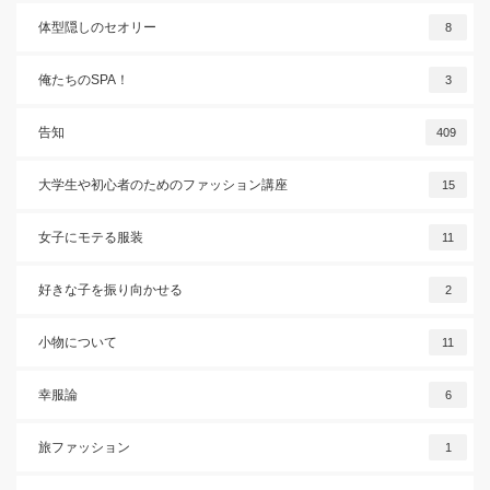
体型隠しのセオリー
8
俺たちのSPA！
3
告知
409
大学生や初心者のためのファッション講座
15
女子にモテる服装
11
好きな子を振り向かせる
2
小物について
11
幸服論
6
旅ファッション
1