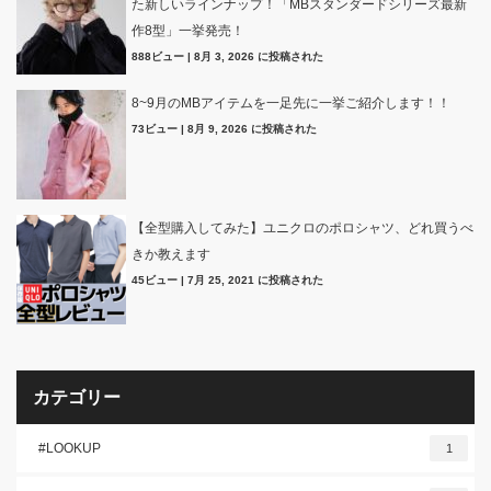
た新しいラインナップ！「MBスタンダードシリーズ最新
作8型」一挙発売！
888ビュー
|
8月 3, 2026 に投稿された
8~9月のMBアイテムを一足先に一挙ご紹介します！！
73ビュー
|
8月 9, 2026 に投稿された
【全型購入してみた】ユニクロのポロシャツ、どれ買うべ
きか教えます
45ビュー
|
7月 25, 2021 に投稿された
カテゴリー
#LOOKUP
1