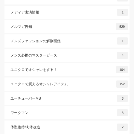
メディア出演情報
1
メルマガ告知
529
メンズファッションの解剖図鑑
1
メンズ必携のマスターピース
4
ユニクロでオシャレをする！
104
ユニクロで買えるオシャレアイテム
152
ユーチューバーMB
3
ワークマン
3
体型維持/肉体改造
2