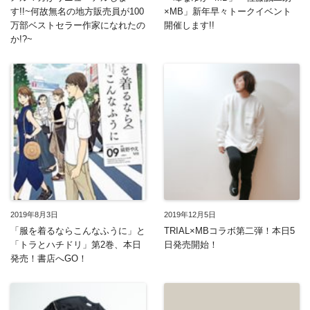
す!!~何故無名の地方販売員が100
×MB」新年早々トークイベント
万部ベストセラー作家になれたの
開催します!!
か!?~
2019年8月3日
2019年12月5日
「服を着るならこんなふうに」と
TRIAL×MBコラボ第二弾！本日5
「トラとハチドリ」第2巻、本日
日発売開始！
発売！書店へGO！