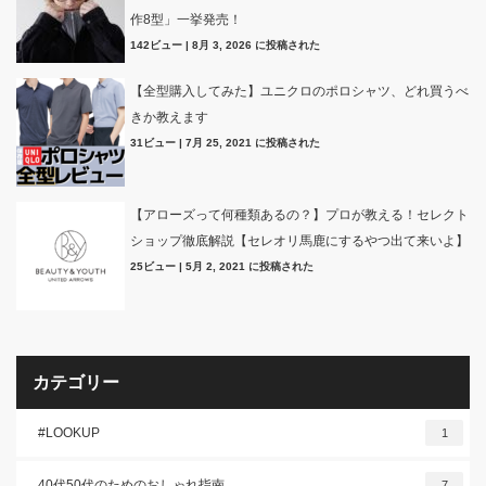
作8型」一挙発売！
142ビュー
|
8月 3, 2026 に投稿された
【全型購入してみた】ユニクロのポロシャツ、どれ買うべ
きか教えます
31ビュー
|
7月 25, 2021 に投稿された
【アローズって何種類あるの？】プロが教える！セレクト
ショップ徹底解説【セレオリ馬鹿にするやつ出て来いよ】
25ビュー
|
5月 2, 2021 に投稿された
カテゴリー
#LOOKUP
1
40代50代のためのおしゃれ指南
7