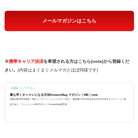
メールマガジンはこちら
※
携帯キャリア決済
を希望される方はこちら(note)から登録くだ
さい。
(内容はまぐまぐメルマガとほぼ同様です)
note（ノート）
最も早くオシャレになる方法KnowerMag マガジン｜MB｜note
毎週日曜18時頃更新！現役メンズファッションバイヤーであり、書籍累計100万部を誇る日本を代表するファッション著
者であり、ファッションHOWTOサイト KnowerMag運営者...