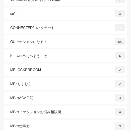
ce'u.
3
CONNECTED/コネクテッド
1
GUでオシャレになる！
55
KnowerMagへようこそ
6
MBLOCKERROOM
2
MB×しまむら
2
MBのAGA日記
3
MBのファッションお悩み相談所
4
MBの仕事術
9