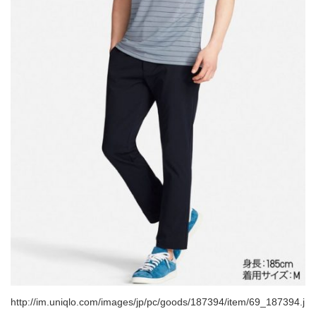
http://im.uniqlo.com/images/jp/pc/goods/187394/item/69_187394.j