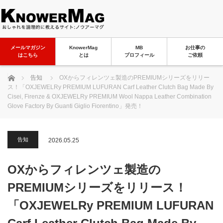
メールマガジン
KnowerMag
MB
お仕事の
はこちら
とは
プロフィール
ご依頼
ホーム
告知
OXからフィレンツェ製造のPREMIUMシリーズをリリー
ス！「OXJEWELRy PREMIUM LUFURAN Carf Leather Clutch Bag Made By
Cisei, Firenze & OXJEWELRy PREMIUM Wool Nappa Leather Combination
Glove Factory By Guanti Giglio Fiorentino」発売！
告知
2026.05.25
OXからフィレンツェ製造の
PREMIUMシリーズをリリース！
「OXJEWELRy PREMIUM LUFURAN