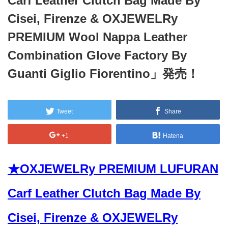
Carf Leather Clutch Bag Made By
Cisei, Firenze & OXJEWELRy
PREMIUM Wool Nappa Leather
Combination Glove Factory By
Guanti Giglio Fiorentino」発売！
Tweet
Share
+1
Hatena
★OXJEWELRy PREMIUM LUFURAN
Carf Leather Clutch Bag Made By
Cisei, Firenze & OXJEWELRy