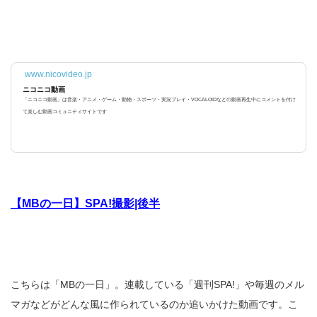
www.nicovideo.jp
ニコニコ動画
「ニコニコ動画」は音楽・アニメ・ゲーム・動物・スポーツ・実況プレイ・VOCALOIDなどの動画再生中にコメントを付け
て楽しむ動画コミュニティサイトです
【MBの一日】SPA!撮影|後半
こちらは「MBの一日」。連載している「週刊SPA!」や毎週のメル
マガなどがどんな風に作られているのか追いかけた動画です。こ