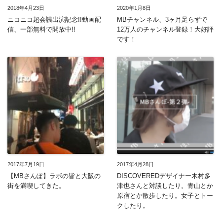
2018年4月23日
2020年1月8日
ニコニコ超会議出演記念!!動画配
MBチャンネル、3ヶ月足らずで
信、一部無料で開放中!!
12万人のチャンネル登録！大好評
です！
2017年7月19日
2017年4月28日
【MBさんぽ】ラボの皆と大阪の
DISCOVEREDデザイナー木村多
街を満喫してきた。
津也さんと対談したり。青山とか
原宿とか散歩したり。女子とトー
クしたり。