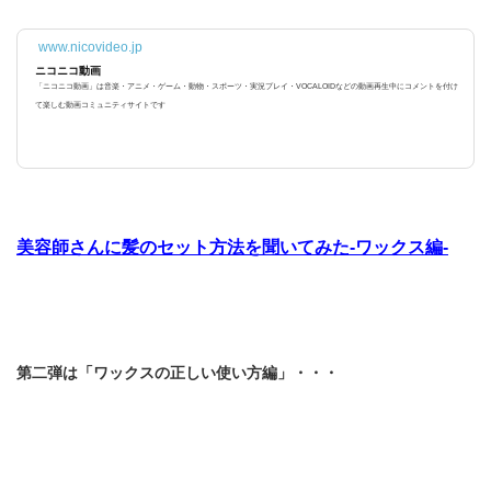
www.nicovideo.jp
ニコニコ動画
「ニコニコ動画」は音楽・アニメ・ゲーム・動物・スポーツ・実況プレイ・VOCALOIDなどの動画再生中にコメントを付け
て楽しむ動画コミュニティサイトです
美容師さんに髪のセット方法を聞いてみた-ワックス編-
第二弾は「ワックスの正しい使い方編」・・・