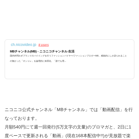
ch.nicovideo.jp
4 users
MBチャンネル(MB) - ニコニコチャンネル:生活
国内外問わずブランドのバイイングを行うファッションバイヤー/ファッションブロガーMB。感覚的にしか語られること
の無かった「オシャレ」を論理的に体系化、「誰でも理...
ニコニコ公式チャンネル「MBチャンネル」では「動画配信」を行
なっております。
月額540円にて週一回発行(5万文字の文量)のブロマガと、2日に1
度ペースで更新される「動画」(現在168本配信中!!)が見放題で楽