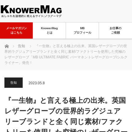
メールマガジン
KnowerMag
MB
お仕事の
はこちら
とは
プロフィール
ご依頼
ホーム
告知
『一生物』と言える極上の出来。英国レザーグローブの世
界的ラグジュアリーブランドと全く同じ素材/ファクトリーを使用した究極の
レザーグローブ「MB ULTIMATE FABRIC パーマネントレザーグローブ/シルク
ライナー」発売！
告知
2023.05.8
『一生物』と言える極上の出来。英国
レザーグローブの世界的ラグジュア
リーブランドと全く同じ素材/ファク