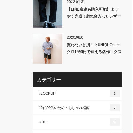
2022.01.31
【LINE友達も購入可能】よう
やく完成！超気合入ったレザー
シューズ「MBスタンダードプ
レーントゥシューズ（リアルレ
ザー・フェイクレザー）」発
2020.08.6
売！
買わないと損！？UNIQLOユニ
クロ1990円で買える名作エクス
トラファインコットンブロード
シャツ！
カテゴリー
#LOOKUP
1
40代50代のためのおしゃれ指南
7
ce'u.
3