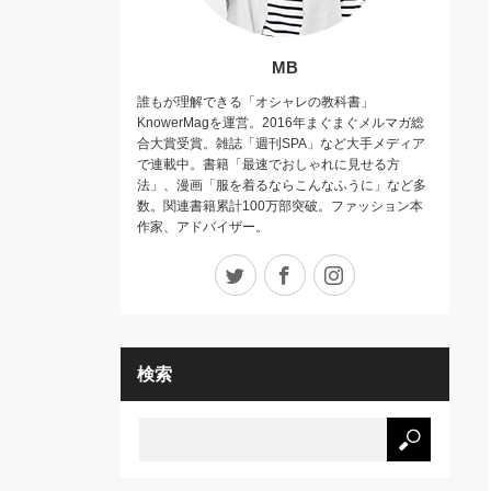
MB
誰もが理解できる「オシャレの教科書」
KnowerMagを運営。2016年まぐまぐメルマガ総
合大賞受賞。雑誌「週刊SPA」など大手メディア
で連載中。書籍「最速でおしゃれに見せる方
法」、漫画「服を着るならこんなふうに」など多
数。関連書籍累計100万部突破。ファッション本
作家、アドバイザー。
Twitter
Facebook
Instagram
検索