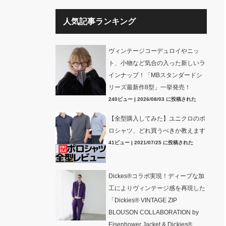
人気記事ランキング
ヴィンテージコーデュロイやニッ
ト、小物など気合の入った新しいラ
インナップ！「MBスタンダードシ
リーズ最新作8型」一挙発売！
240ビュー
|
2026/08/03 に投稿された
【全型購入してみた】ユニクロのポ
ロシャツ、どれ買うべきか教えます
41ビュー
|
2021/07/25 に投稿された
Dickes®コラボ実現！ディープな加
工によりヴィンテージ感を再現した
「Dickies® VINTAGE ZIP
BLOUSON COLLABORATION by
Eisenhower Jacket & Dickies®