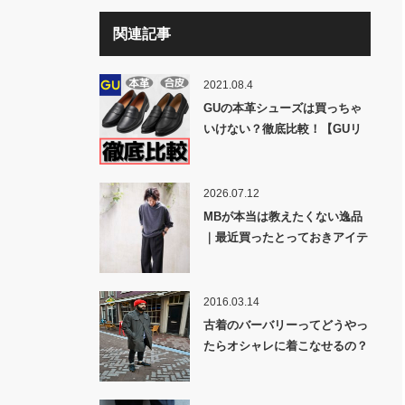
関連記事
2021.08.4
GUの本革シューズは買っちゃ
いけない？徹底比較！【GUリ
アルレザーコインローファー】
2026.07.12
MBが本当は教えたくない逸品
｜最近買ったとっておきアイテ
ムを紹介しちゃいます！
2016.03.14
古着のバーバリーってどうやっ
たらオシャレに着こなせるの？
【春のロングコート攻略法】