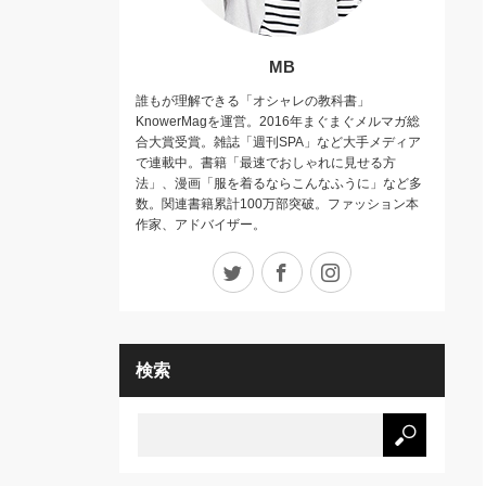
MB
誰もが理解できる「オシャレの教科書」
KnowerMagを運営。2016年まぐまぐメルマガ総
合大賞受賞。雑誌「週刊SPA」など大手メディア
で連載中。書籍「最速でおしゃれに見せる方
法」、漫画「服を着るならこんなふうに」など多
数。関連書籍累計100万部突破。ファッション本
作家、アドバイザー。
Twitter
Facebook
Instagram
検索