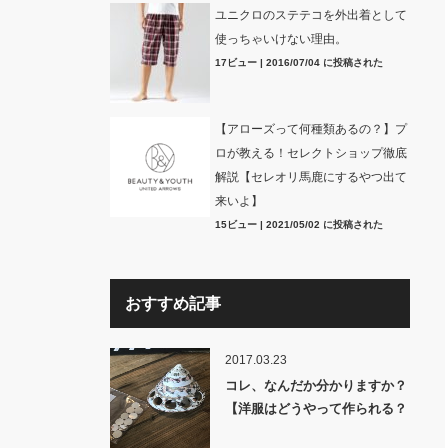
ユニクロのステテコを外出着として
使っちゃいけない理由。
17ビュー
|
2016/07/04 に投稿された
【アローズって何種類あるの？】プ
ロが教える！セレクトショップ徹底
解説【セレオリ馬鹿にするやつ出て
来いよ】
15ビュー
|
2021/05/02 に投稿された
おすすめ記事
2017.03.23
コレ、なんだか分かりますか？
【洋服はどうやって作られる？
裏話】