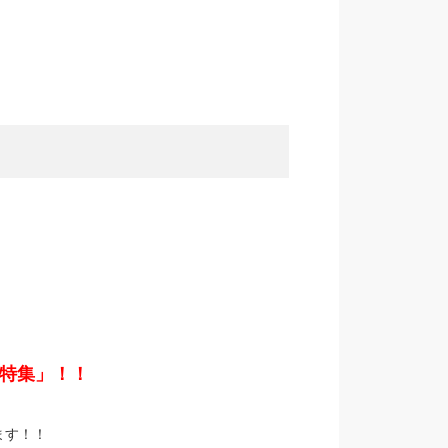
A特集」！！
ます！！