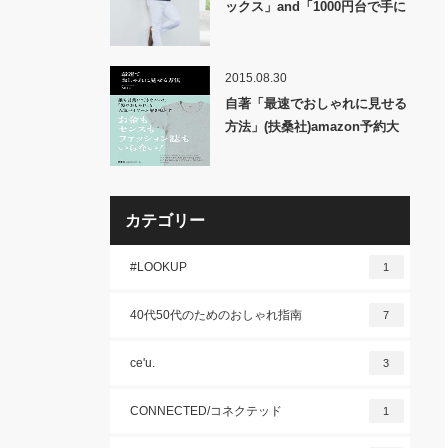
ックス」and「1000円台で手に
入る極上バッグ」を紹介!!
2015.08.30
自著「最速でおしゃれに見せる
方法」(扶桑社)amazon予約大
好評につき異例の発売前増刷決
定!!
カテゴリー
#LOOKUP
1
40代50代のためのおしゃれ指南
7
ce'u.
3
CONNECTED/コネクテッド
1