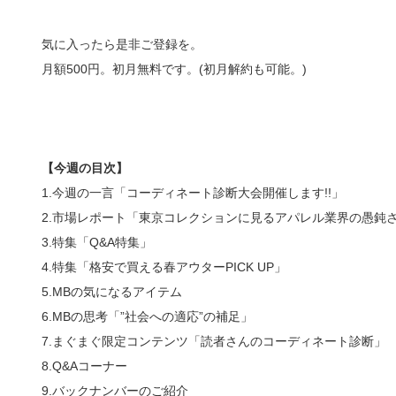
気に入ったら是非ご登録を。
月額500円。初月無料です。(初月解約も可能。)
【今週の目次】
1.今週の一言「コーディネート診断大会開催します!!」
2.市場レポート「東京コレクションに見るアパレル業界の愚鈍
3.特集「Q&A特集」
4.特集「格安で買える春アウターPICK UP」
5.MBの気になるアイテム
6.MBの思考「”社会への適応”の補足」
7.まぐまぐ限定コンテンツ「読者さんのコーディネート診断」
8.Q&Aコーナー
9.バックナンバーのご紹介