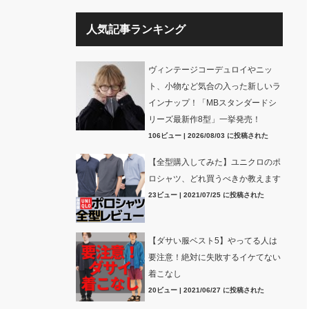
人気記事ランキング
ヴィンテージコーデュロイやニッ
ト、小物など気合の入った新しいラ
インナップ！「MBスタンダードシ
リーズ最新作8型」一挙発売！
106ビュー
|
2026/08/03 に投稿された
【全型購入してみた】ユニクロのポ
ロシャツ、どれ買うべきか教えます
23ビュー
|
2021/07/25 に投稿された
【ダサい服ベスト5】やってる人は
要注意！絶対に失敗するイケてない
着こなし
20ビュー
|
2021/06/27 に投稿された