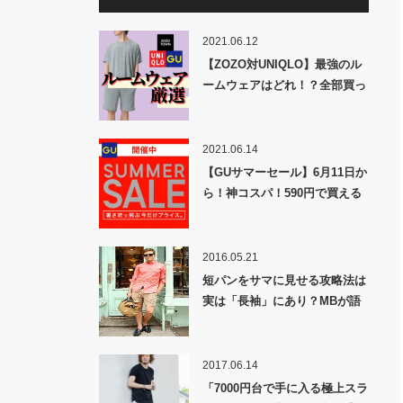
2021.06.12
【ZOZO対UNIQLO】最強のル
ームウェアはどれ！？全部買っ
て試してみた！
2021.06.14
【GUサマーセール】6月11日か
ら！神コスパ！590円で買える
最強夏服！このセールを見逃す
な！
2016.05.21
短パンをサマに見せる攻略法は
実は「長袖」にあり？MBが語
る意外なオシャレの構築法
2017.06.14
「7000円台で手に入る極上スラ