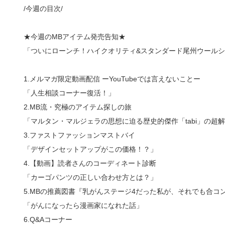
/今週の目次/
★今週のMBアイテム発売告知★
「ついにローンチ！ハイクオリティ&スタンダード尾州ウール
1.メルマガ限定動画配信 ーYouTubeでは言えないことー
「人生相談コーナー復活！」
2.MB流・究極のアイテム探しの旅
「マルタン・マルジェラの思想に迫る歴史的傑作「tabi」の超
3.ファストファッションマストバイ
「デザインセットアップがこの価格！？」
4.【動画】読者さんのコーディネート診断
「カーゴパンツの正しい合わせ方とは？」
5.MBの推薦図書『乳がんステージ4だった私が、それでも合コ
「がんになったら漫画家になれた話」
6.Q&Aコーナー