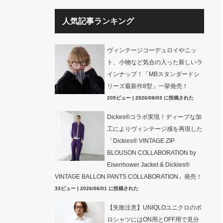
人気記事ランキング
ヴィンテージコーデュロイやニッ
ト、小物など気合の入った新しいラ
インナップ！「MBスタンダードシ
リーズ最新作8型」一挙発売！
205ビュー
|
2026/08/03 に投稿された
Dickes®コラボ実現！ディープな加
工によりヴィンテージ感を再現した
「Dickies® VINTAGE ZIP
BLOUSON COLLABORATION by
Eisenhower Jacket & Dickies®
VINTAGE BALLON PANTS COLLABORATION」発売！
33ビュー
|
2026/06/01 に投稿された
【失敗注意】UNIQLOユニクロのポ
ロシャツにはON用とOFF用で見分