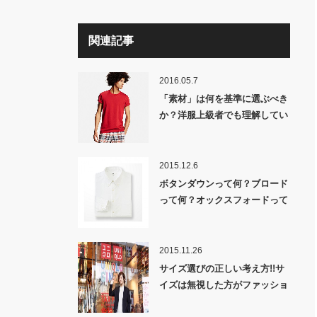
関連記事
2016.05.7
「素材」は何を基準に選ぶべき
か？洋服上級者でも理解してい
ない人が多い素材の基本である
「シワとツヤ」
2015.12.6
ボタンダウンって何？ブロード
って何？オックスフォードって
何？「シャツ」に対する分類の
疑問を一挙解決!!
2015.11.26
サイズ選びの正しい考え方!!サ
イズは無視した方がファッショ
ンを数倍楽しめる!!