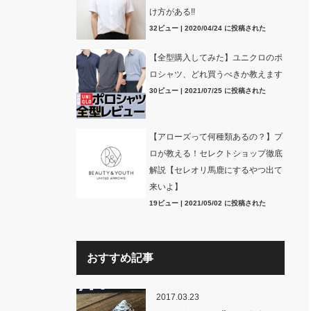
け方がある!!
32ビュー
|
2020/04/24 に投稿された
【全型購入してみた】ユニクロのポ
ロシャツ、どれ買うべきか教えます
30ビュー
|
2021/07/25 に投稿された
【アローズって何種類あるの？】プ
ロが教える！セレクトショップ徹底
解説【セレオリ馬鹿にするやつ出て
来いよ】
19ビュー
|
2021/05/02 に投稿された
おすすめ記事
2017.03.23