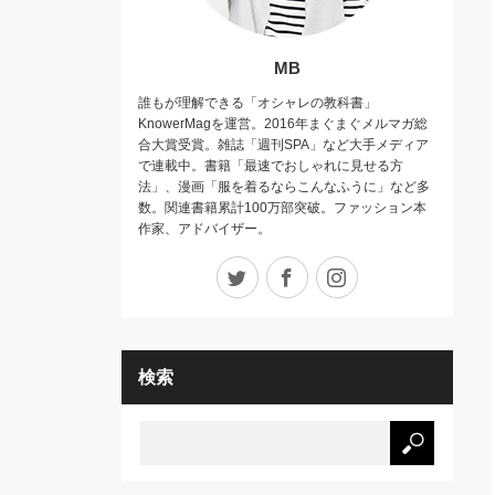
MB
誰もが理解できる「オシャレの教科書」
KnowerMagを運営。2016年まぐまぐメルマガ総
合大賞受賞。雑誌「週刊SPA」など大手メディア
で連載中。書籍「最速でおしゃれに見せる方
法」、漫画「服を着るならこんなふうに」など多
数。関連書籍累計100万部突破。ファッション本
作家、アドバイザー。
Twitter
Facebook
Instagram
検索