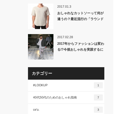
2017.01.3
おしゃれなカットソーって何が
違うの？最近流行の「ラウンド
カット」のススメ！
2017.02.28
2017年からファッションは変わ
る!?今後おしゃれを実践するに
は○○○が不可欠!!超重要事項を
語る絶対必読のメルマガ!!
カテゴリー
#LOOKUP
1
40代50代のためのおしゃれ指南
7
ce'u.
3