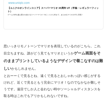
www.uniqlo.com
【ユニクロオンラインストア】スーパーマリオ 35周年 UT（半袖・レギュラーフィッ
ト）
ゲームの枠を越え愛され続けるスーパーマリオ！8ビットから3Dまで、あらゆるマリオがUTに登場！
思いっきりモノトーンでマリオを表現しているのがこちら。これ
ゲーム画面をそ
目立ちますね、誰がどう見てもマリオというか
のままプリントしているようなデザインで着こなすのは難
しい
かもしれません。
とおーーくで見るとね、遠くで見るとおしゃれっぽい感じがする
けれど、近くで見るともう完全にマリオ！なのでなかなか難しそ
うです。遠目でしか人と会わない時やソーシャルディスタンスを
取る時はこれでもアリかもしれないですね。