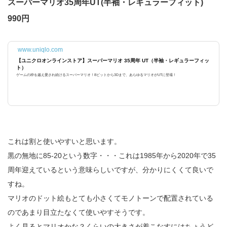
スーパーマリオ35周年UT(半袖・レギュラーフィット)
990円
www.uniqlo.com
【ユニクロオンラインストア】スーパーマリオ 35周年 UT（半袖・レギュラーフィッ
ト）
ゲームの枠を越え愛され続けるスーパーマリオ！8ビットから3Dまで、あらゆるマリオがUTに登場！
これは割と使いやすいと思います。
黒の無地に85-20という数字・・・これは1985年から2020年で35
周年迎えているという意味らしいですが、分かりにくくて良いで
すね。
マリオのドット絵もとても小さくてモノトーンで配置されている
のであまり目立たなくて使いやすそうです。
よく見るとマリオかな？くらいの大きさが着こなすにはちょうど