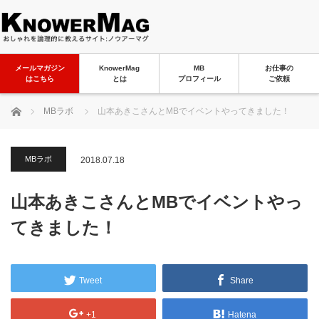
メールマガジン
KnowerMag
MB
お仕事の
はこちら
とは
プロフィール
ご依頼
ホーム
MBラボ
山本あきこさんとMBでイベントやってきました！
MBラボ
2018.07.18
山本あきこさんとMBでイベントやっ
てきました！
Tweet
Share
+1
Hatena