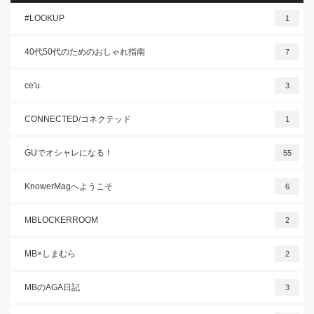
#LOOKUP
1
40代50代のためのおしゃれ指南
7
ce'u.
3
CONNECTED/コネクテッド
1
GUでオシャレになる！
55
KnowerMagへようこそ
6
MBLOCKERROOM
2
MB×しまむら
2
MBのAGA日記
3