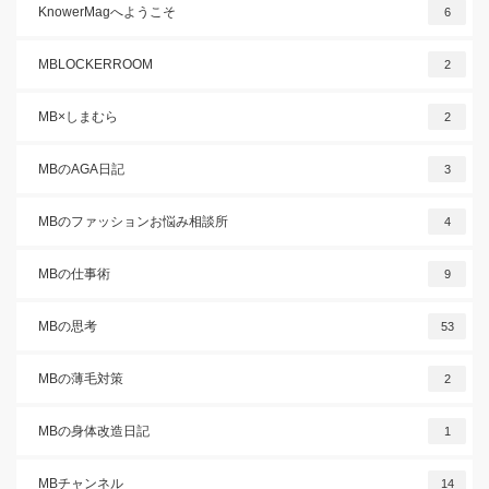
KnowerMagへようこそ
6
MBLOCKERROOM
2
MB×しまむら
2
MBのAGA日記
3
MBのファッションお悩み相談所
4
MBの仕事術
9
MBの思考
53
MBの薄毛対策
2
MBの身体改造日記
1
MBチャンネル
14