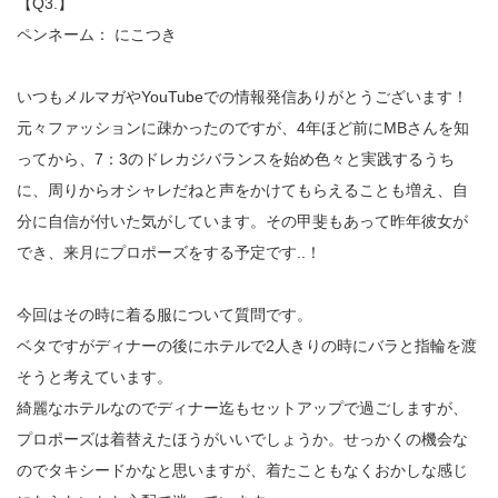
【Q3.】
ペンネーム： にこつき
いつもメルマガやYouTubeでの情報発信ありがとうございます！
元々ファッションに疎かったのですが、4年ほど前にMBさんを知
ってから、7：3のドレカジバランスを始め色々と実践するうち
に、周りからオシャレだねと声をかけてもらえることも増え、自
分に自信が付いた気がしています。その甲斐もあって昨年彼女が
でき、来月にプロポーズをする予定です..！
今回はその時に着る服について質問です。
ベタですがディナーの後にホテルで2人きりの時にバラと指輪を渡
そうと考えています。
綺麗なホテルなのでディナー迄もセットアップで過ごしますが、
プロポーズは着替えたほうがいいでしょうか。せっかくの機会な
のでタキシードかなと思いますが、着たこともなくおかしな感じ