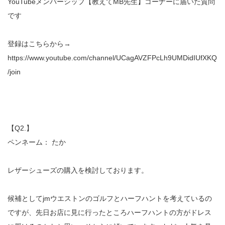
YouTubeメンバーシップ【教えてMB先生】コーナーに届いた質問
です
登録はこちらから→
https://www.youtube.com/channel/UCagAVZFPcLh9UMDidIUfXKQ
/join
【Q2.】
ペンネーム： たか
レザーシューズの購入を検討しております。
候補としてjmウエストンのゴルフとハーフハントを考えているの
ですが、先日お店に見に行ったところハーフハントの方がドレス