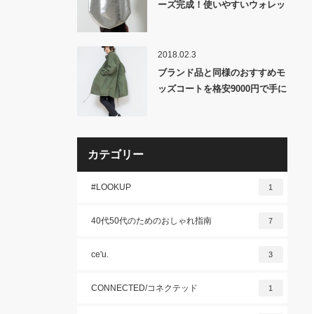
ーズ完成！使いやすいウォレッ
トとトレンドのバブーシュ&ワ
ンショルダーをラインナップ！
「MBハイエンドレザー ミニマ
2018.02.3
ルワンショルダーバッグ&ミニ
ブランド品と同様のおすすめモ
マルバブーシュ&ミニマルウォ
ッズコートを格安9000円で手に
レット」発売！
いれる方法。
カテゴリー
#LOOKUP
1
40代50代のためのおしゃれ指南
7
ce'u.
3
CONNECTED/コネクテッド
1