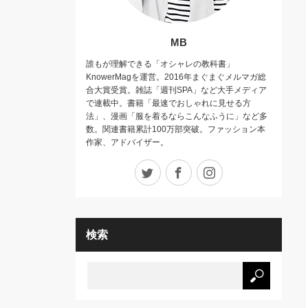
MB
誰もが理解できる「オシャレの教科書」
KnowerMagを運営。2016年まぐまぐメルマガ総
合大賞受賞。雑誌「週刊SPA」など大手メディア
で連載中。書籍「最速でおしゃれに見せる方
法」、漫画「服を着るならこんなふうに」など多
数。関連書籍累計100万部突破。ファッション本
作家、アドバイザー。
Twitter
Facebook
Instagram
検索