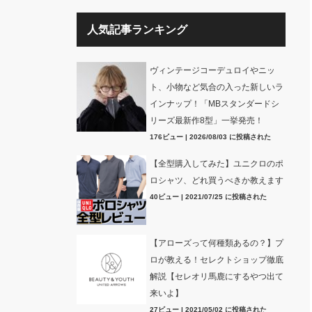
人気記事ランキング
ヴィンテージコーデュロイやニッ
ト、小物など気合の入った新しいラ
インナップ！「MBスタンダードシ
リーズ最新作8型」一挙発売！
176ビュー
|
2026/08/03 に投稿された
【全型購入してみた】ユニクロのポ
ロシャツ、どれ買うべきか教えます
40ビュー
|
2021/07/25 に投稿された
【アローズって何種類あるの？】プ
ロが教える！セレクトショップ徹底
解説【セレオリ馬鹿にするやつ出て
来いよ】
27ビュー
|
2021/05/02 に投稿された