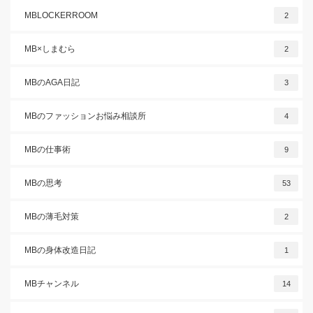
MBLOCKERROOM
2
MB×しまむら
2
MBのAGA日記
3
MBのファッションお悩み相談所
4
MBの仕事術
9
MBの思考
53
MBの薄毛対策
2
MBの身体改造日記
1
MBチャンネル
14