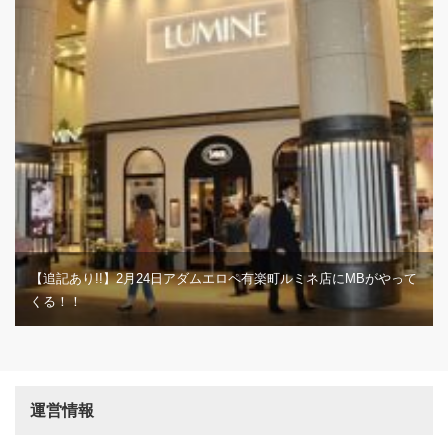
【追記あり!!】2月24日アダムエロペ有楽町ルミネ店にMBがやって
くる！！
運営情報