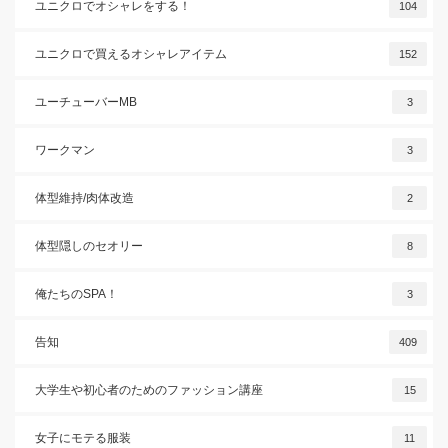
ユニクロでオシャレをする！
104
ユニクロで買えるオシャレアイテム
152
ユーチューバーMB
3
ワークマン
3
体型維持/肉体改造
2
体型隠しのセオリー
8
俺たちのSPA！
3
告知
409
大学生や初心者のためのファッション講座
15
女子にモテる服装
11