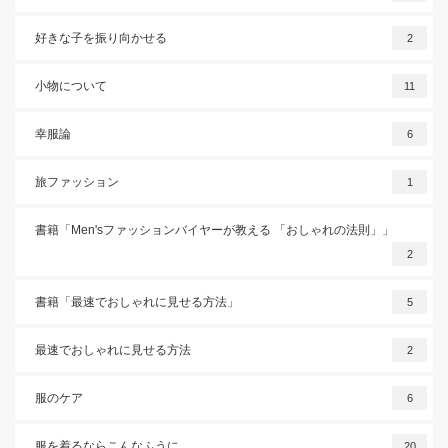
好きな子を振り向かせる
2
小物について
11
幸服論
6
旅ファッション
1
書籍「Men'sファッションバイヤーが教える 「おしゃれの法則」」
2
書籍「最速でおしゃれに見せる方法」
5
最速でおしゃれに見せる方法
2
服のケア
6
服を着るならこんなふうに
20