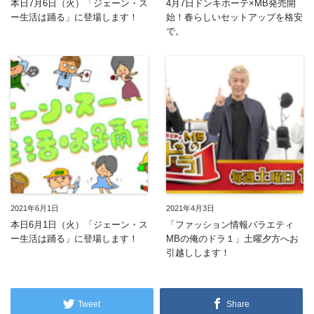
本日7月6日（火）「ジェーン・ス
4月7日ドンキホーテ×MB発売開
ー生活は踊る」に登場します！
始！春らしいセットアップを格安
で。
2021年6月1日
2021年4月3日
本日6月1日（火）「ジェーン・ス
「ファッション情報バラエティ
ー生活は踊る」に登場します！
MBの俺のドラ１」土曜夕方へお
引越しします！
Tweet
Share