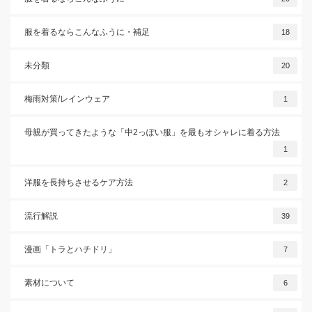
服を着るならこんなふうに・補足
18
未分類
20
梅雨対策/レインウェア
1
母親が買ってきたような「中2っぽい服」を最もオシャレに着る方法
1
洋服を長持ちさせるケア方法
2
流行解説
39
漫画「トラとハチドリ」
7
素材について
6