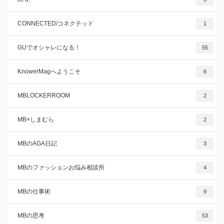
CONNECTED/コネクテッド
1
GUでオシャレになる！
55
KnowerMagへようこそ
6
MBLOCKERROOM
2
MB×しまむら
2
MBのAGA日記
3
MBのファッションお悩み相談所
4
MBの仕事術
9
MBの思考
53