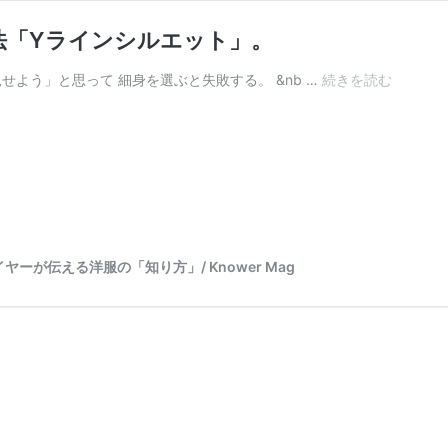
法「Yラインシルエット」。
よう」と思って 細身を選ぶと失敗する。 &nb …
続きを読む
中
年
太
り
で
も
オ
シ
ャ
が伝える洋服の「知り方」/ Knower Mag
レ
に
見
せ
る
唯
一
の
方