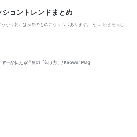
ァッショントレンドまとめ
っかり装いは秋冬のものになりつつあります。 そ …
続きを読む
5
分
で
理
解
で
が伝える洋服の「知り方」/ Knower Mag
き
る
2018
年
秋
冬
メ
ン
ズ
フ
ァ
ッ