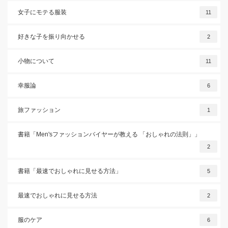
女子にモテる服装
11
好きな子を振り向かせる
2
小物について
11
幸服論
6
旅ファッション
1
書籍「Men'sファッションバイヤーが教える 「おしゃれの法則」」
2
書籍「最速でおしゃれに見せる方法」
5
最速でおしゃれに見せる方法
2
服のケア
6