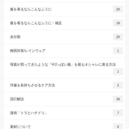
服を着るならこんなふうに
20
服を着るならこんなふうに・補足
18
未分類
20
梅雨対策/レインウェア
1
母親が買ってきたような「中2っぽい服」を最もオシャレに着る方法
1
洋服を長持ちさせるケア方法
2
流行解説
39
漫画「トラとハチドリ」
7
素材について
6