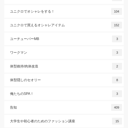
ユニクロでオシャレをする！
104
ユニクロで買えるオシャレアイテム
152
ユーチューバーMB
3
ワークマン
3
体型維持/肉体改造
2
体型隠しのセオリー
8
俺たちのSPA！
3
告知
409
大学生や初心者のためのファッション講座
15