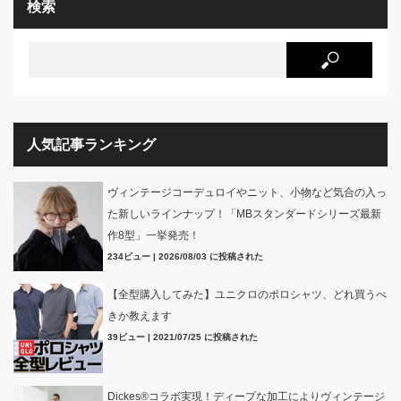
検索
人気記事ランキング
ヴィンテージコーデュロイやニット、小物など気合の入っ
た新しいラインナップ！「MBスタンダードシリーズ最新
作8型」一挙発売！
234ビュー
|
2026/08/03 に投稿された
【全型購入してみた】ユニクロのポロシャツ、どれ買うべ
きか教えます
39ビュー
|
2021/07/25 に投稿された
Dickes®コラボ実現！ディープな加工によりヴィンテージ