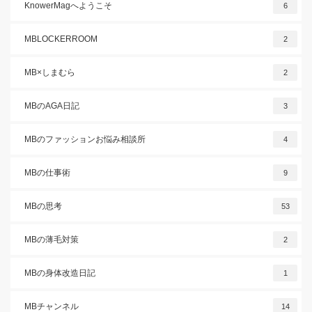
KnowerMagへようこそ
6
MBLOCKERROOM
2
MB×しまむら
2
MBのAGA日記
3
MBのファッションお悩み相談所
4
MBの仕事術
9
MBの思考
53
MBの薄毛対策
2
MBの身体改造日記
1
MBチャンネル
14