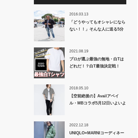
2016.03.13
「どうやってもオシャレになら
ない！！」そんな人に送る5分
で理解できるコーディネートの
秘技!!
2021.08.19
プロが選ぶ最強の無地・白Tは
どれだ！？白T最強決定戦！
2018.05.10
【空前絶後の】Availアベイ
ル・MBコラボ5月12日いよいよ
第三弾発売!!【大行列】
2022.12.18
UNIQLO×MARNIコーディネー