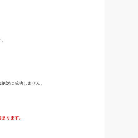
す。
、
は絶対に成功しません。
。
高まります。