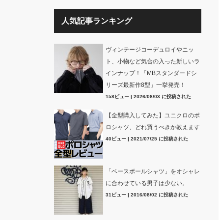
人気記事ランキング
ヴィンテージコーデュロイやニッ
ト、小物など気合の入った新しいラ
インナップ！「MBスタンダードシ
リーズ最新作8型」一挙発売！
158ビュー
|
2026/08/03 に投稿された
【全型購入してみた】ユニクロのポ
ロシャツ、どれ買うべきか教えます
40ビュー
|
2021/07/25 に投稿された
「ベースボールシャツ」をオシャレ
に合わせている男子は少ない。
31ビュー
|
2016/08/02 に投稿された