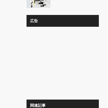
の？？
広告
関連記事