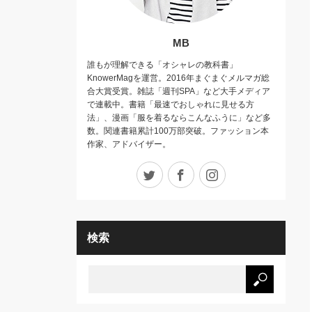
MB
誰もが理解できる「オシャレの教科書」
KnowerMagを運営。2016年まぐまぐメルマガ総
合大賞受賞。雑誌「週刊SPA」など大手メディア
で連載中。書籍「最速でおしゃれに見せる方
法」、漫画「服を着るならこんなふうに」など多
数。関連書籍累計100万部突破。ファッション本
作家、アドバイザー。
Twitter
Facebook
Instagram
検索