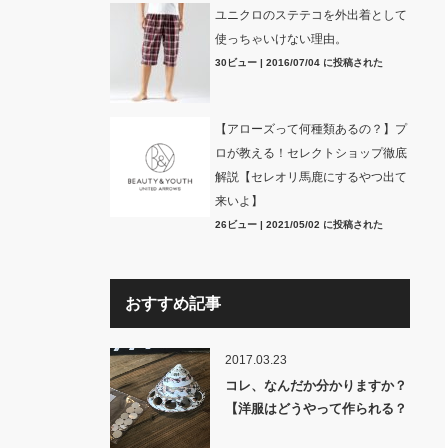
ユニクロのステテコを外出着として
使っちゃいけない理由。
30ビュー
|
2016/07/04 に投稿された
【アローズって何種類あるの？】プ
ロが教える！セレクトショップ徹底
解説【セレオリ馬鹿にするやつ出て
来いよ】
26ビュー
|
2021/05/02 に投稿された
おすすめ記事
2017.03.23
コレ、なんだか分かりますか？
【洋服はどうやって作られる？
裏話】