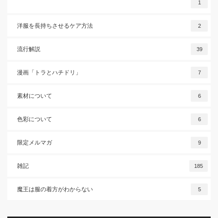
1
洋服を長持ちさせるケア方法
2
流行解説
39
漫画「トラとハチドリ」
7
素材について
6
色彩について
6
限定メルマガ
9
雑記
185
魔王は服の着方がわからない
5