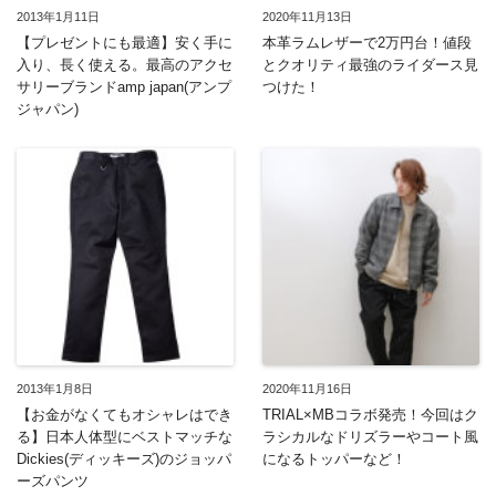
2013年1月11日
2020年11月13日
【プレゼントにも最適】安く手に
本革ラムレザーで2万円台！値段
入り、長く使える。最高のアクセ
とクオリティ最強のライダース見
サリーブランドamp japan(アンプ
つけた！
ジャパン)
2013年1月8日
2020年11月16日
【お金がなくてもオシャレはでき
TRIAL×MBコラボ発売！今回はク
る】日本人体型にベストマッチな
ラシカルなドリズラーやコート風
Dickies(ディッキーズ)のジョッパ
になるトッパーなど！
ーズパンツ