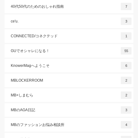
40代50代のためのおしゃれ指南
7
ce'u.
3
CONNECTED/コネクテッド
1
GUでオシャレになる！
55
KnowerMagへようこそ
6
MBLOCKERROOM
2
MB×しまむら
2
MBのAGA日記
3
MBのファッションお悩み相談所
4