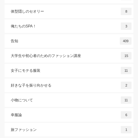
体型隠しのセオリー
8
俺たちのSPA！
3
告知
409
大学生や初心者のためのファッション講座
15
女子にモテる服装
11
好きな子を振り向かせる
2
小物について
11
幸服論
6
旅ファッション
1