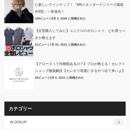
た新しいラインナップ！「MBスタンダードシリーズ最新
作8型」一挙発売！
189ビュー
|
8月 3, 2026 に投稿された
【全型購入してみた】ユニクロのポロシャツ、どれ買うべ
きか教えます
41ビュー
|
7月 25, 2021 に投稿された
【アローズって何種類あるの？】プロが教える！セレクト
ショップ徹底解説【セレオリ馬鹿にするやつ出て来いよ】
28ビュー
|
5月 2, 2021 に投稿された
カテゴリー
#LOOKUP
1