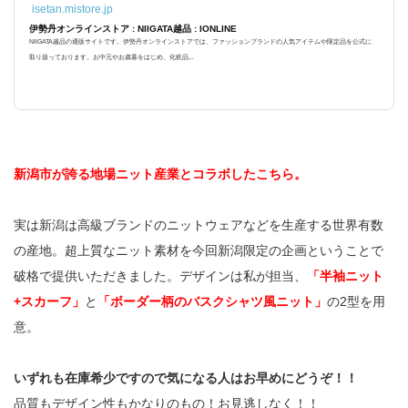
isetan.mistore.jp
伊勢丹オンラインストア : NIIGATA越品 : IONLINE
NIIGATA越品の通販サイトです。伊勢丹オンラインストアでは、ファッションブランドの人気アイテムや限定品を公式に
取り扱っております。お中元やお歳暮をはじめ、化粧品...
新潟市が誇る地場ニット産業とコラボしたこちら。
実は新潟は高級ブランドのニットウェアなどを生産する世界有数
の産地。超上質なニット素材を今回新潟限定の企画ということで
破格で提供いただきました。デザインは私が担当、
「半袖ニット
+スカーフ」
と
「ボーダー柄のバスクシャツ風ニット」
の2型を用
意。
いずれも在庫希少ですので気になる人はお早めにどうぞ！！
品質もデザイン性もかなりのもの！お見逃しなく！！