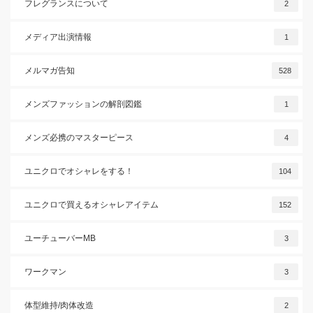
フレグランスについて
2
メディア出演情報
1
メルマガ告知
528
メンズファッションの解剖図鑑
1
メンズ必携のマスターピース
4
ユニクロでオシャレをする！
104
ユニクロで買えるオシャレアイテム
152
ユーチューバーMB
3
ワークマン
3
体型維持/肉体改造
2