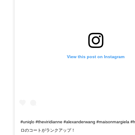
View this post on Instagram
#uniqlo #theviridianne #alexanderwang #maisonmargiel
ロのコートがランクアップ！