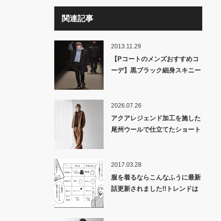
関連記事
2013.11.29
【Pコートのメンズおすすめコ
ーデ】黒ブラック細身スキニー
デニムで外人のようにオシャレ
に着こなせ!!
2026.07.26
アクアレジェンド加工を施した
尾州ウールで仕立てたショート
コートと過去最高のパンツが完
成！「ULTIMATE 尾州WOOL
AQUA LEGEND SMOOTH
2017.03.28
BALLOON CARGO PANTS &
服を着るならこんなふうに最新
SHORT COAT」発売！
話更新されました!!トレンドは
取り入れなくても良いけど知っ
ておこう!!