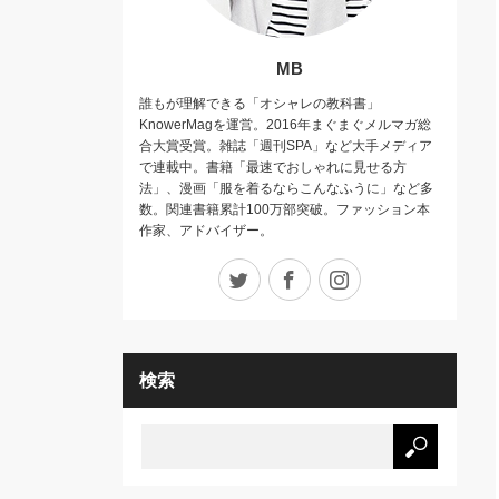
MB
誰もが理解できる「オシャレの教科書」
KnowerMagを運営。2016年まぐまぐメルマガ総
合大賞受賞。雑誌「週刊SPA」など大手メディア
で連載中。書籍「最速でおしゃれに見せる方
法」、漫画「服を着るならこんなふうに」など多
数。関連書籍累計100万部突破。ファッション本
作家、アドバイザー。
Twitter
Facebook
Instagram
検索