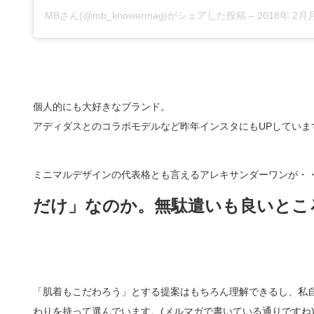
MB
さん(@mb_knowermag)がシェアした投稿 –
2018年 2月月
個人的にも大好きなブランド。
アディダスとのコラボモデルなど昨年インスタにもUPしていま
ミニマルデザインの代表格とも言えるアレキサンダーワンが・
だけ」なのか。無駄遣いも良いとこ
「肌着もこだわろう」とする提案はもちろん理解できるし、私
わりを持って選んでいます。(メルマガで書いている通りですね