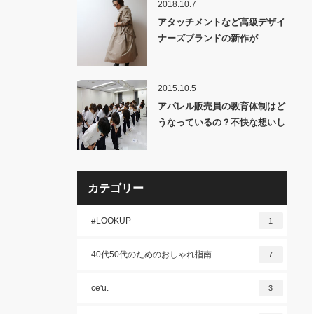
2018.10.7
アタッチメントなど高級デザイ
ナーズブランドの新作が
90%OFFで買えるサンプルセー
ル開催!!
2015.10.5
アパレル販売員の教育体制はど
うなっているの？不快な想いし
かさせない「洋服屋接客」の未
来とは？
カテゴリー
#LOOKUP
1
40代50代のためのおしゃれ指南
7
ce'u.
3