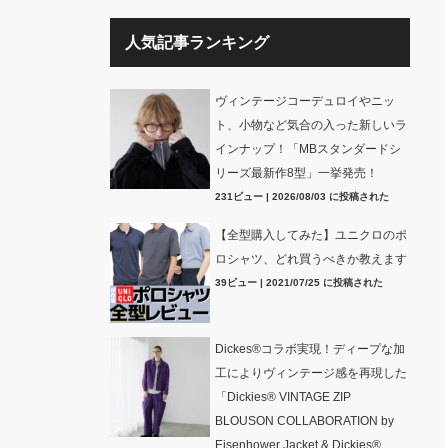
人気記事ランキング
ヴィンテージコーデュロイやニッ
ト、小物など気合の入った新しいラ
インナップ！「MBスタンダードシ
リーズ最新作8型」一挙発売！
231ビュー
|
2026/08/03 に投稿された
【全型購入してみた】ユニクロのポ
ロシャツ、どれ買うべきか教えます
39ビュー
|
2021/07/25 に投稿された
Dickes®コラボ実現！ディープな加
工によりヴィンテージ感を再現した
「Dickies® VINTAGE ZIP
BLOUSON COLLABORATION by
Eisenhower Jacket & Dickies®