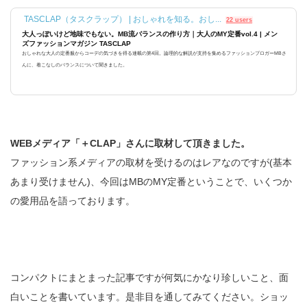
TASCLAP（タスクラップ） | おしゃれを知る。おし...
22 users
大人っぽいけど地味でもない。MB流バランスの作り方｜大人のMY定番vol.4 | メン
ズファッションマガジン TASCLAP
おしゃれな大人の定番服からコーデの気づきを得る連載の第4回。論理的な解説が支持を集めるファッションブロガーMBさ
んに、着こなしのバランスについて聞きました。
WEBメディア「＋CLAP」さんに取材して頂きました。
ファッション系メディアの取材を受けるのはレアなのですが(基本
あまり受けません)、今回はMBのMY定番ということで、いくつか
の愛用品を語っております。
コンパクトにまとまった記事ですが何気にかなり珍しいこと、面
白いことを書いています。是非目を通してみてください。ショッ