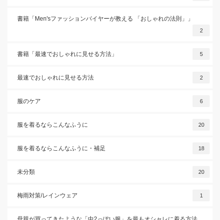
書籍「Men'sファッションバイヤーが教える 「おしゃれの法則」」
2
書籍「最速でおしゃれに見せる方法」
5
最速でおしゃれに見せる方法
2
服のケア
6
服を着るならこんなふうに
20
服を着るならこんなふうに・補足
18
未分類
20
梅雨対策/レインウェア
1
母親が買ってきたような「中2っぽい服」を最もオシャレに着る方法