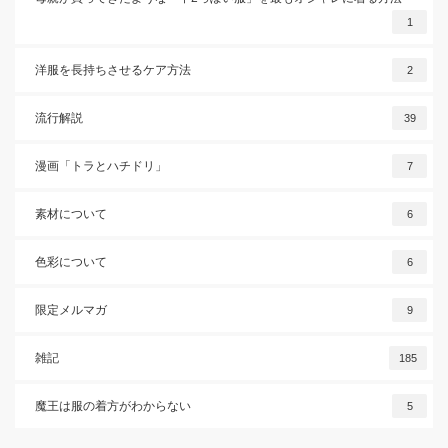
1
洋服を長持ちさせるケア方法
2
流行解説
39
漫画「トラとハチドリ」
7
素材について
6
色彩について
6
限定メルマガ
9
雑記
185
魔王は服の着方がわからない
5