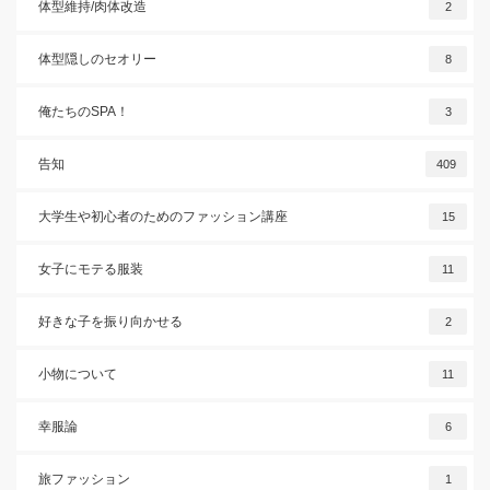
体型維持/肉体改造
2
体型隠しのセオリー
8
俺たちのSPA！
3
告知
409
大学生や初心者のためのファッション講座
15
女子にモテる服装
11
好きな子を振り向かせる
2
小物について
11
幸服論
6
旅ファッション
1