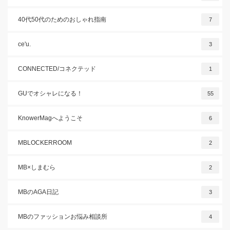
40代50代のためのおしゃれ指南
7
ce'u.
3
CONNECTED/コネクテッド
1
GUでオシャレになる！
55
KnowerMagへようこそ
6
MBLOCKERROOM
2
MB×しまむら
2
MBのAGA日記
3
MBのファッションお悩み相談所
4