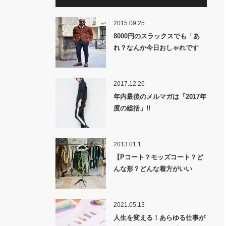
2015.09.25
8000円のスラックスでも「あ
れ？なんか今日おしゃれです
ね！」と褒められるスタイ
ル！！【メールマガジン2015年
9月27日号紹介】
2017.12.26
年内最後のメルマガは「2017年
度の総括」!!
2013.01.1
【Pコート？モッズコート？ど
んな形？どんな着方がいい
の？】アウター、コートの基礎
知識
2021.05.13
人生を変える！あらゆる仕事が