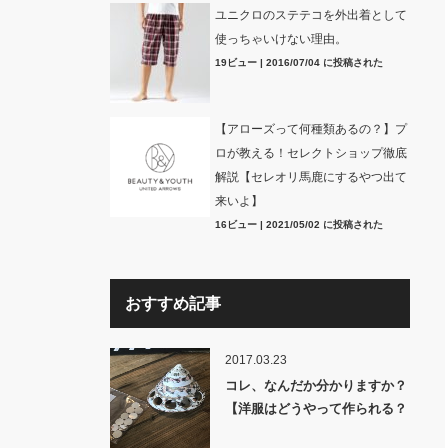
ユニクロのステテコを外出着として
使っちゃいけない理由。
19ビュー
|
2016/07/04 に投稿された
【アローズって何種類あるの？】プ
ロが教える！セレクトショップ徹底
解説【セレオリ馬鹿にするやつ出て
来いよ】
16ビュー
|
2021/05/02 に投稿された
おすすめ記事
2017.03.23
コレ、なんだか分かりますか？
【洋服はどうやって作られる？
裏話】