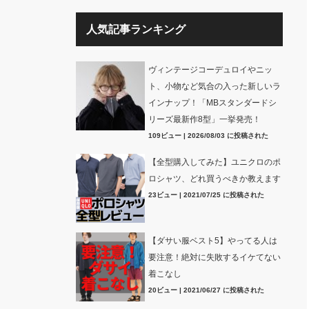
人気記事ランキング
ヴィンテージコーデュロイやニッ
ト、小物など気合の入った新しいラ
インナップ！「MBスタンダードシ
リーズ最新作8型」一挙発売！
109ビュー
|
2026/08/03 に投稿された
【全型購入してみた】ユニクロのポ
ロシャツ、どれ買うべきか教えます
23ビュー
|
2021/07/25 に投稿された
【ダサい服ベスト5】やってる人は
要注意！絶対に失敗するイケてない
着こなし
20ビュー
|
2021/06/27 に投稿された