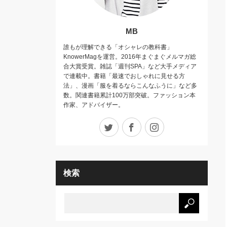
MB
誰もが理解できる「オシャレの教科書」
KnowerMagを運営。2016年まぐまぐメルマガ総
合大賞受賞。雑誌「週刊SPA」など大手メディア
で連載中。書籍「最速でおしゃれに見せる方
法」、漫画「服を着るならこんなふうに」など多
数。関連書籍累計100万部突破。ファッション本
作家、アドバイザー。
Twitter
Facebook
Instagram
検索