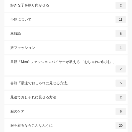
好きな子を振り向かせる
2
小物について
11
幸服論
6
旅ファッション
1
書籍「Men'sファッションバイヤーが教える 「おしゃれの法則」」
2
書籍「最速でおしゃれに見せる方法」
5
最速でおしゃれに見せる方法
2
服のケア
6
服を着るならこんなふうに
20