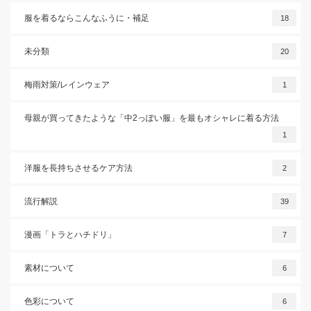
服を着るならこんなふうに・補足
18
未分類
20
梅雨対策/レインウェア
1
母親が買ってきたような「中2っぽい服」を最もオシャレに着る方法
1
洋服を長持ちさせるケア方法
2
流行解説
39
漫画「トラとハチドリ」
7
素材について
6
色彩について
6