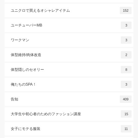
ユニクロで買えるオシャレアイテム
152
ユーチューバーMB
3
ワークマン
3
体型維持/肉体改造
2
体型隠しのセオリー
8
俺たちのSPA！
3
告知
409
大学生や初心者のためのファッション講座
15
女子にモテる服装
11