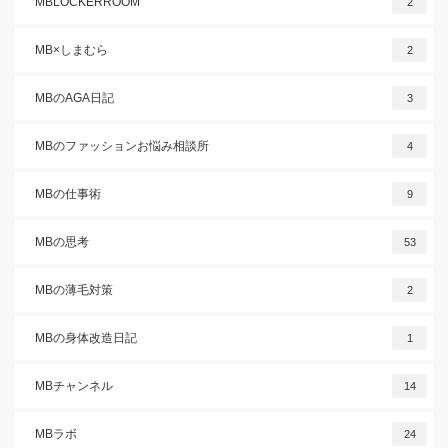
MBLOCKERROOM
2
MB×しまむら
2
MBのAGA日記
3
MBのファッションお悩み相談所
4
MBの仕事術
9
MBの思考
53
MBの薄毛対策
2
MBの身体改造日記
1
MBチャンネル
14
MBラボ
24