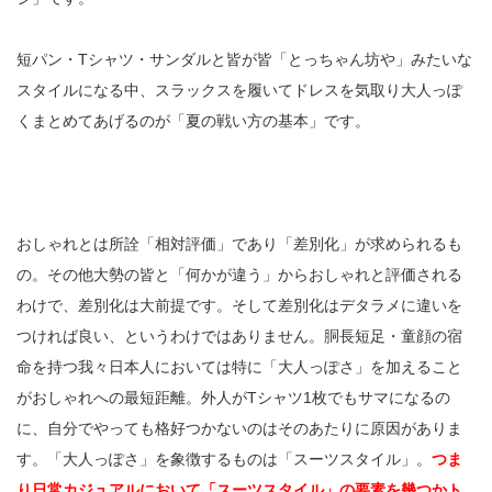
短パン・Tシャツ・サンダルと皆が皆「とっちゃん坊や」みたいな
スタイルになる中、スラックスを履いてドレスを気取り大人っぽ
くまとめてあげるのが「夏の戦い方の基本」です。
おしゃれとは所詮「相対評価」であり「差別化」が求められるも
の。その他大勢の皆と「何かが違う」からおしゃれと評価される
わけで、差別化は大前提です。そして差別化はデタラメに違いを
つければ良い、というわけではありません。胴長短足・童顔の宿
命を持つ我々日本人においては特に「大人っぽさ」を加えること
がおしゃれへの最短距離。外人がTシャツ1枚でもサマになるの
に、自分でやっても格好つかないのはそのあたりに原因がありま
す。「大人っぽさ」を象徴するものは「スーツスタイル」。
つま
り日常カジュアルにおいて「スーツスタイル」の要素を幾つかト