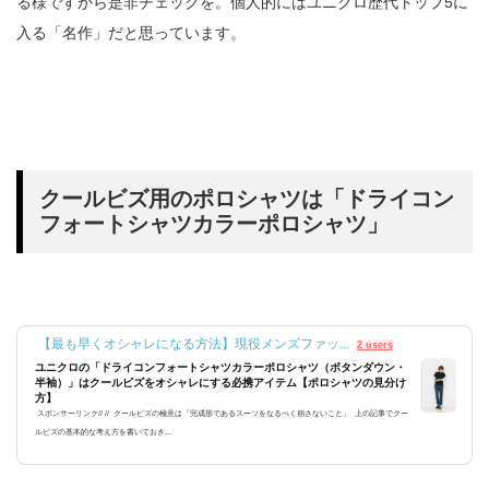
る様ですから是非チェックを。個人的にはユニクロ歴代トップ5に
入る「名作」だと思っています。
クールビズ用のポロシャツは「ドライコン
フォートシャツカラーポロシャツ」
【最も早くオシャレになる方法】現役メンズファッ...
2 users
ユニクロの「ドライコンフォートシャツカラーポロシャツ（ボタンダウン・
半袖）」はクールビズをオシャレにする必携アイテム【ポロシャツの見分け
方】
スポンサーリンク// // クールビズの極意は「完成形であるスーツをなるべく崩さないこと」 上の記事でクー
ルビズの基本的な考え方を書いておき...