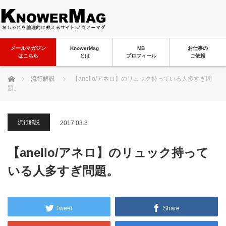
メールマガジン
KnowerMag
MB
お仕事の
はこちら
とは
プロフィール
ご依頼
ホーム
流行解説
【anello/アネロ】のリュック持っている人多すぎ問
題。
流行解説
2017.03.8
【anello/アネロ】のリュック持って
いる人多すぎ問題。
Tweet
Share