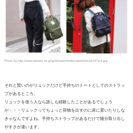
Photo by http://www.rakuten.ne.jp/gold/watermode/cabinet/at-b0197a-4.jpg
それと賢いのがリュックだけど手持ちのトートとしてのストラッ
プがあるところ。
リュックを使う人なら誰しも経験したことがあるでしょう
が・・・リュックってちょっと荷物を出すのに床に置いたりしな
きゃなんですよね。手持ちストラップがあるだけで随分取り出し
やすさが違います。