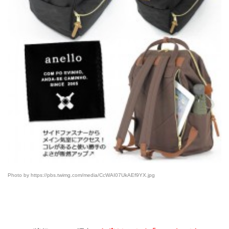
Photo by https://pbs.twimg.com/media/CcWAI07UkAEf9YX.jpg