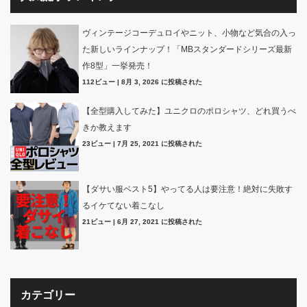
ヴィンテージコーデュロイやニット、小物など気合の入っ
た新しいラインナップ！「MBスタンダードシリーズ最新
作8型」一挙発売！
112ビュー
|
8月 3, 2026 に投稿された
【全型購入してみた】ユニクロのポロシャツ、どれ買うべ
きか教えます
23ビュー
|
7月 25, 2021 に投稿された
【ダサい服ベスト5】やってる人は要注意！絶対に失敗す
るイケてない着こなし
21ビュー
|
6月 27, 2021 に投稿された
カテゴリー