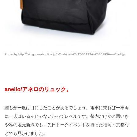
Photo by http://fsimg.carrot-online.jp/fs2cabinet/AT-/AT-B0193A/AT-B0193A-m-01-dl.jpg
anello/アネロのリュック。
誰もが一度は目にしたことがあるでしょう。電車に乗れば一車両
に一人はいるんじゃないかってレベルです。都内だけかと思いき
や私の地元新潟でも、先日トークイベントを行った福岡・京都な
どでも見かけました。