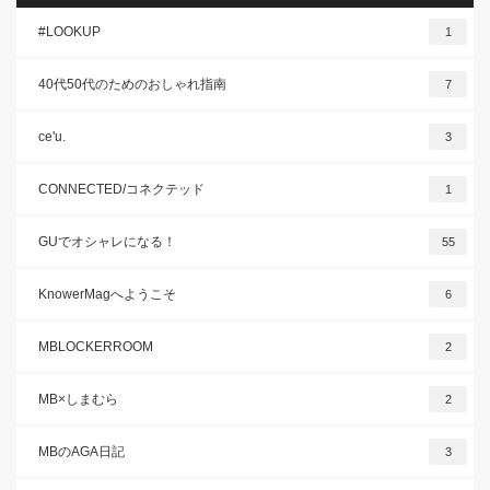
#LOOKUP
1
40代50代のためのおしゃれ指南
7
ce'u.
3
CONNECTED/コネクテッド
1
GUでオシャレになる！
55
KnowerMagへようこそ
6
MBLOCKERROOM
2
MB×しまむら
2
MBのAGA日記
3