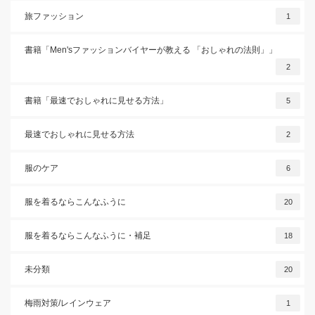
旅ファッション
1
書籍「Men'sファッションバイヤーが教える 「おしゃれの法則」」
2
書籍「最速でおしゃれに見せる方法」
5
最速でおしゃれに見せる方法
2
服のケア
6
服を着るならこんなふうに
20
服を着るならこんなふうに・補足
18
未分類
20
梅雨対策/レインウェア
1