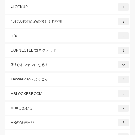
#LOOKUP
1
40代50代のためのおしゃれ指南
7
ce'u.
3
CONNECTED/コネクテッド
1
GUでオシャレになる！
55
KnowerMagへようこそ
6
MBLOCKERROOM
2
MB×しまむら
2
MBのAGA日記
3