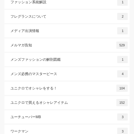
ファッション系統解説
1
フレグランスについて
2
メディア出演情報
1
メルマガ告知
529
メンズファッションの解剖図鑑
1
メンズ必携のマスターピース
4
ユニクロでオシャレをする！
104
ユニクロで買えるオシャレアイテム
152
ユーチューバーMB
3
ワークマン
3