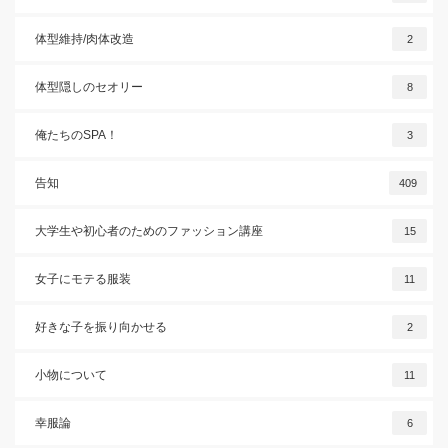
体型維持/肉体改造
2
体型隠しのセオリー
8
俺たちのSPA！
3
告知
409
大学生や初心者のためのファッション講座
15
女子にモテる服装
11
好きな子を振り向かせる
2
小物について
11
幸服論
6