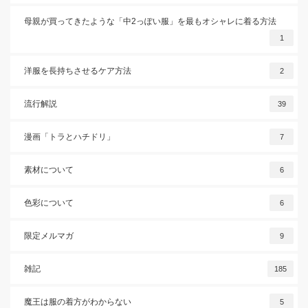
母親が買ってきたような「中2っぽい服」を最もオシャレに着る方法
1
洋服を長持ちさせるケア方法
2
流行解説
39
漫画「トラとハチドリ」
7
素材について
6
色彩について
6
限定メルマガ
9
雑記
185
魔王は服の着方がわからない
5