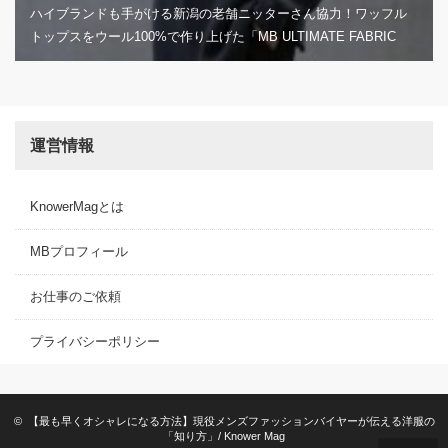
ハイブランドも手がける新潟の老舗ニッターさん協力！ワッフル
トップスをウール100%で作り上げた「MB ULTIMATE FABRIC
High Twist Extra Fine Merino Wool ワッフルクルーネック&タート
ルネック by UMEDA NIIGATA」発売！
運営情報
KnowerMagとは
MBプロフィール
お仕事のご依頼
プライバシーポリシー
©
【最も早くオシャレになる方法】現役メンズファッションバイヤーが伝える洋服の
「知り方」/ Knower Mag