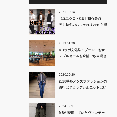
2021.10.14
【ユニクロ・GU】初心者必
見！秋冬のおしゃれは○○から揃
えよう！！
2019.01.20
MBラボ文化祭！ブランドもサ
ンプルセールも全部ごちゃ混ぜ
な一大イベント開催!!
2020.10.20
2020秋冬メンズファッションの
流行は？ビッグシルエットはい
つまで続く？
2024.12.9
MBが愛用していたヴィンテー