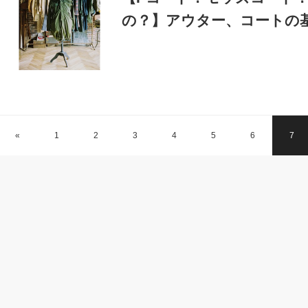
の？】アウター、コートの
«
1
2
3
4
5
6
7