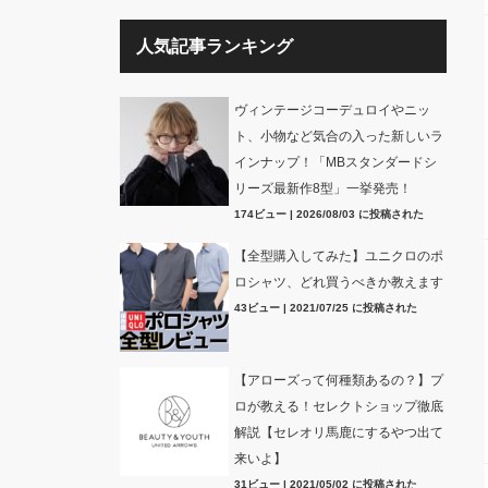
人気記事ランキング
ヴィンテージコーデュロイやニッ
ト、小物など気合の入った新しいラ
インナップ！「MBスタンダードシ
リーズ最新作8型」一挙発売！
174ビュー
|
2026/08/03 に投稿された
【全型購入してみた】ユニクロのポ
ロシャツ、どれ買うべきか教えます
43ビュー
|
2021/07/25 に投稿された
【アローズって何種類あるの？】プ
ロが教える！セレクトショップ徹底
解説【セレオリ馬鹿にするやつ出て
来いよ】
31ビュー
|
2021/05/02 に投稿された