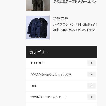
ジの止血テープ付きカーゴパン
ツをリプロダクト！本格的すぎ
て引くほど格好良い「MB neo
VINTAGE 止血テープカーゴパ
2020.07.20
ンツ 」発売！
ハイブランドと「同じ生地」が
格安で楽しめる！MBハイエン
ドデニムシリーズ！
カテゴリー
#LOOKUP
1
40代50代のためのおしゃれ指南
7
ce'u.
3
CONNECTED/コネクテッド
1