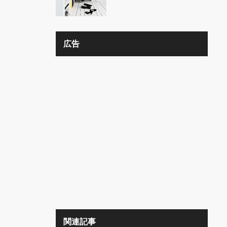
の？？
広告
関連記事