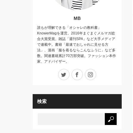
MB
誰もが理解できる「オシャレの教科書」
KnowerMagを運営。2016年まぐまぐメルマガ総
合大賞受賞。雑誌「週刊SPA」など大手メディア
で連載中。書籍「最速でおしゃれに見せる方
法」、漫画「服を着るならこんなふうに」など多
数。関連書籍累計70万部突破。ファッション本作
家、アドバイザー。
Twitter
Facebook
Instagram
検索