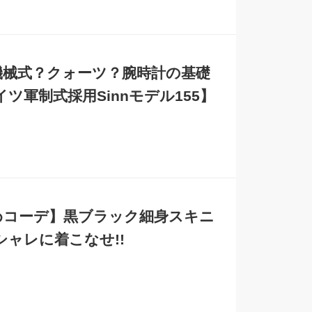
】機械式？クォーツ？腕時計の基礎
軍制式採用Sinnモデル155】
めコーデ】黒ブラック細身スキニ
ャレに着こなせ!!