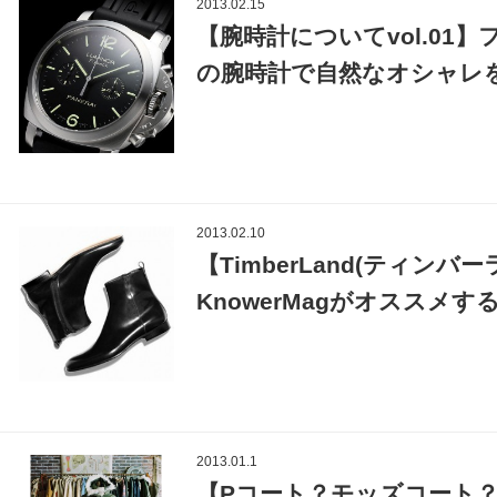
2013.02.15
【腕時計についてvol.0
の腕時計で自然なオシャレ
2013.02.10
【TimberLand(ティン
KnowerMagがオススメ
2013.01.1
【Pコート？モッズコート